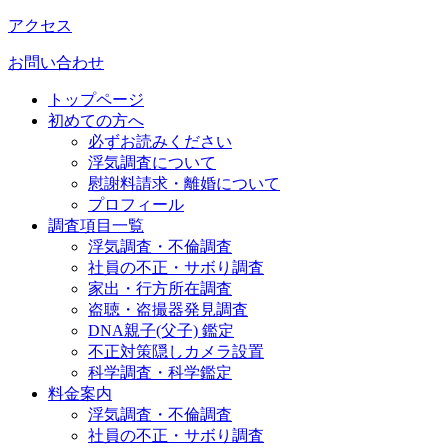
アクセス
お問い合わせ
トップページ
初めての方へ
必ずお読みください
浮気調査について
慰謝料請求・離婚について
プロフィール
調査項目一覧
浮気調査・不倫調査
社員の不正・サボり調査
家出・行方所在調査
盗聴・盗撮器発見調査
DNA親子(父子) 鑑定
不正対策隠しカメラ設置
科学調査・科学鑑定
料金案内
浮気調査・不倫調査
社員の不正・サボり調査