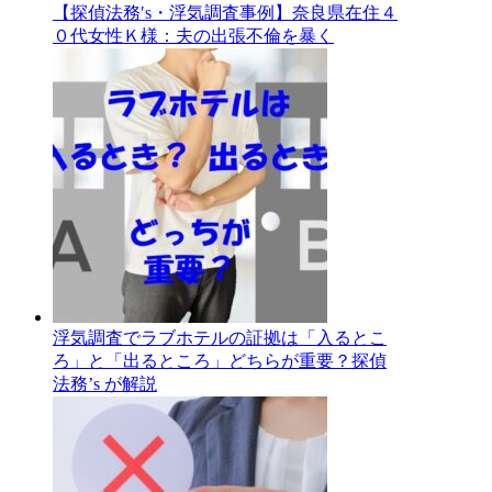
【探偵法務′s・浮気調査事例】奈良県在住４
０代女性Ｋ様：夫の出張不倫を暴く
浮気調査でラブホテルの証拠は「入るとこ
ろ」と「出るところ」どちらが重要？探偵
法務’s が解説