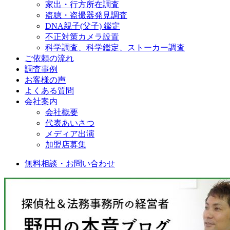
家出・行方所在調査
盗聴・盗撮器発見調査
DNA親子(父子) 鑑定
不正対策カメラ設置
科学調査、科学鑑定、ストーカー調査
ご依頼の流れ
調査事例
お客様の声
よくある質問
会社案内
会社概要
代表あいさつ
メディア出演
加盟店募集
無料相談・お問い合わせ