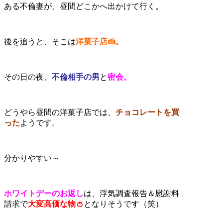
ある不倫妻が、昼間どこかへ出かけて行く。
後を追うと、そこは
洋菓子店🍰。
その日の夜、
不倫相手の男
と
密会。
どうやら昼間の洋菓子店では、
チョコレートを買
った
ようです。
分かりやすい～
ホワイトデーのお返し
は、浮気調査報告＆慰謝料
請求で
大変高価な物👛
となりそうです（笑）