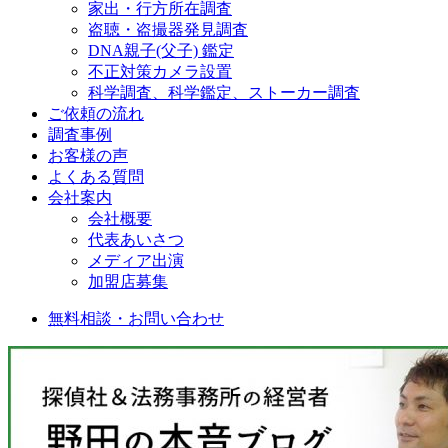
家出・行方所在調査
盗聴・盗撮器発見調査
DNA親子(父子) 鑑定
不正対策カメラ設置
科学調査、科学鑑定、ストーカー調査
ご依頼の流れ
調査事例
お客様の声
よくある質問
会社案内
会社概要
代表あいさつ
メディア出演
加盟店募集
無料相談・お問い合わせ