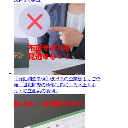
法務’s が解説
【行動調査事例】岐阜県の企業様よりご依
頼「退職間際の幹部社員による不正サボ
り・独立画策の裏側」