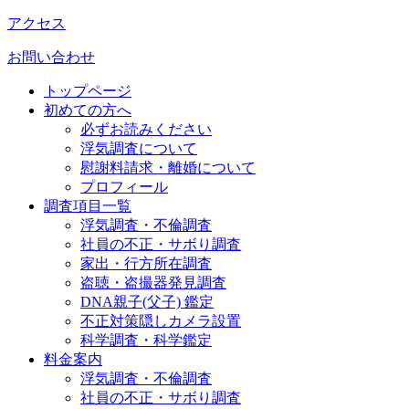
アクセス
お問い合わせ
トップページ
初めての方へ
必ずお読みください
浮気調査について
慰謝料請求・離婚について
プロフィール
調査項目一覧
浮気調査・不倫調査
社員の不正・サボり調査
家出・行方所在調査
盗聴・盗撮器発見調査
DNA親子(父子) 鑑定
不正対策隠しカメラ設置
科学調査・科学鑑定
料金案内
浮気調査・不倫調査
社員の不正・サボり調査