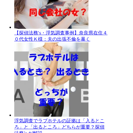
【探偵法務′s・浮気調査事例】奈良県在住４
０代女性Ｋ様：夫の出張不倫を暴く
浮気調査でラブホテルの証拠は「入るとこ
ろ」と「出るところ」どちらが重要？探偵