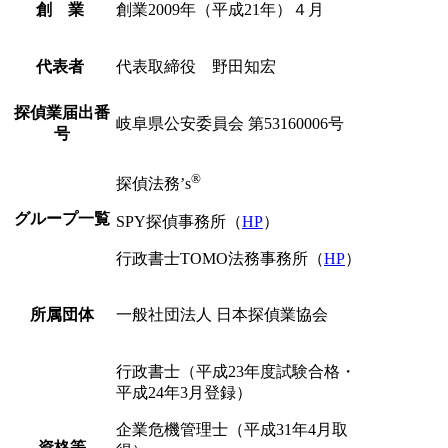
創 業
創業2009年（平成21年）４月
代表者
代表取締役 野田知宏
探偵業届出番
岐阜県公安委員会
第53160006号
号
®
探偵法務’s
グループ一覧
SPY探偵事務所
（
HP
）
行政書士TOMO法務事務所
（
HP
）
所属団体
一般社団法人 日本探偵業協会
行政書士
（平成23年度試験合格・
平成24年3月登録）
企業危機管理士
（平成31年4月取
資格等