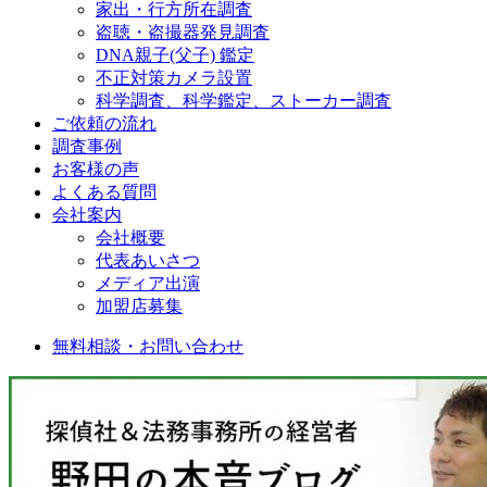
家出・行方所在調査
盗聴・盗撮器発見調査
DNA親子(父子) 鑑定
不正対策カメラ設置
科学調査、科学鑑定、ストーカー調査
ご依頼の流れ
調査事例
お客様の声
よくある質問
会社案内
会社概要
代表あいさつ
メディア出演
加盟店募集
無料相談・お問い合わせ