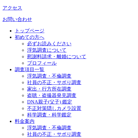
アクセス
お問い合わせ
トップページ
初めての方へ
必ずお読みください
浮気調査について
慰謝料請求・離婚について
プロフィール
調査項目一覧
浮気調査・不倫調査
社員の不正・サボり調査
家出・行方所在調査
盗聴・盗撮器発見調査
DNA親子(父子) 鑑定
不正対策隠しカメラ設置
科学調査・科学鑑定
料金案内
浮気調査・不倫調査
社員の不正・サボり調査