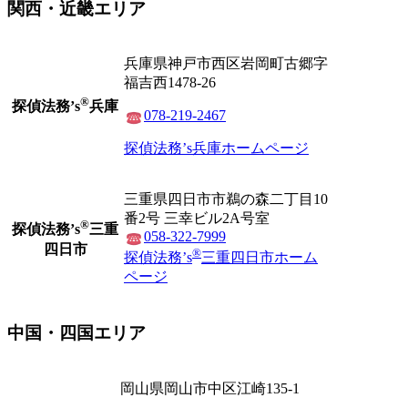
関西・近畿エリア
兵庫県神戸市西区岩岡町古郷字
福吉西1478-26
®
探偵法務’s
兵庫
078-219-2467
探偵法務’s兵庫ホームページ
三重県四日市市鵜の森二丁目10
番2号 三幸ビル2A号室
®
探偵法務’s
三重
058-322-7999
四日市
®
探偵法務’s
三重四日市ホーム
ページ
中国・四国エリア
岡山県岡山市中区江崎135-1