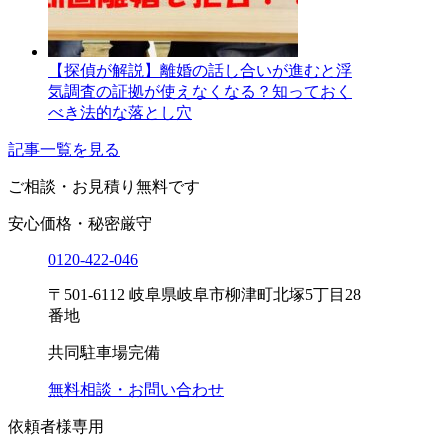
【探偵が解説】離婚の話し合いが進むと浮
気調査の証拠が使えなくなる？知っておく
べき法的な落とし穴
記事一覧を見る
ご相談・お見積り
無料です
安心価格・秘密厳守
0120-
422
-
046
〒501-6112 岐阜県岐阜市柳津町北塚5丁目28
番地
共同駐車場完備
無料相談・お問い合わせ
依頼者様専用