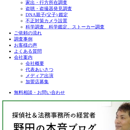
家出・行方所在調査
盗聴・盗撮器発見調査
DNA親子(父子) 鑑定
不正対策カメラ設置
科学調査、科学鑑定、ストーカー調査
ご依頼の流れ
調査事例
お客様の声
よくある質問
会社案内
会社概要
代表あいさつ
メディア出演
加盟店募集
無料相談・お問い合わせ