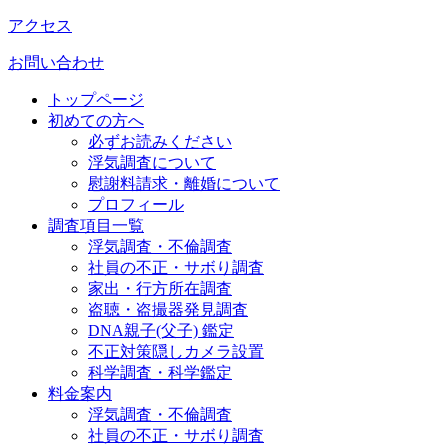
アクセス
お問い合わせ
トップページ
初めての方へ
必ずお読みください
浮気調査について
慰謝料請求・離婚について
プロフィール
調査項目一覧
浮気調査・不倫調査
社員の不正・サボり調査
家出・行方所在調査
盗聴・盗撮器発見調査
DNA親子(父子) 鑑定
不正対策隠しカメラ設置
科学調査・科学鑑定
料金案内
浮気調査・不倫調査
社員の不正・サボり調査