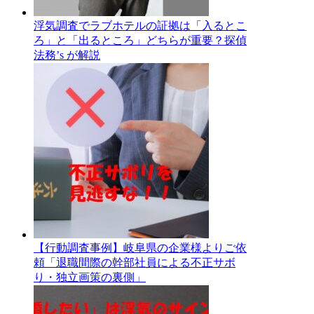
浮気調査でラブホテルの証拠は「入るとこ
ろ」と「出るところ」どちらが重要？探偵
法務’s が解説
【行動調査事例】岐阜県の企業様よりご依
頼「退職間際の幹部社員による不正サボ
り・独立画策の裏側」