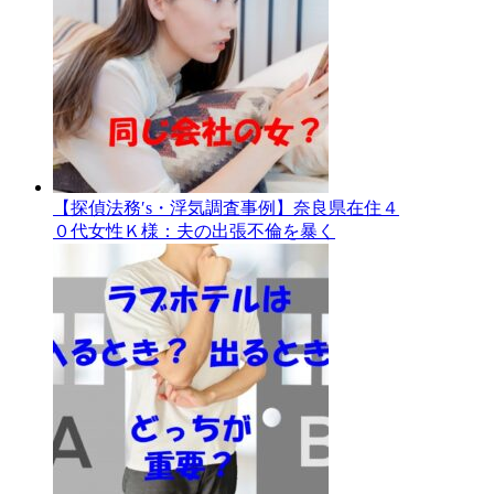
【探偵法務′s・浮気調査事例】奈良県在住４
０代女性Ｋ様：夫の出張不倫を暴く