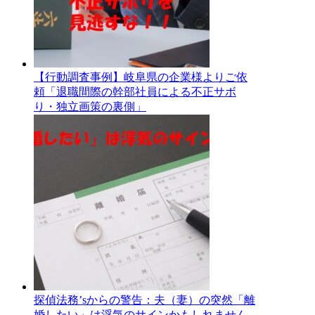
【行動調査事例】岐阜県の企業様よりご依
頼「退職間際の幹部社員による不正サボ
り・独立画策の裏側」
探偵法務’sからの警告：夫（妻）の突然「離
婚したい」は浮気のサインかもしれません