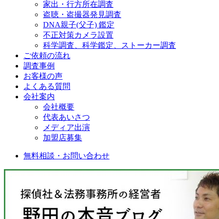
家出・行方所在調査
盗聴・盗撮器発見調査
DNA親子(父子) 鑑定
不正対策カメラ設置
科学調査、科学鑑定、ストーカー調査
ご依頼の流れ
調査事例
お客様の声
よくある質問
会社案内
会社概要
代表あいさつ
メディア出演
加盟店募集
無料相談・お問い合わせ