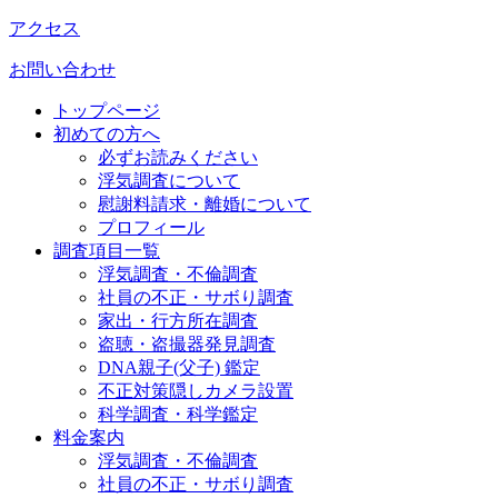
アクセス
お問い合わせ
トップページ
初めての方へ
必ずお読みください
浮気調査について
慰謝料請求・離婚について
プロフィール
調査項目一覧
浮気調査・不倫調査
社員の不正・サボり調査
家出・行方所在調査
盗聴・盗撮器発見調査
DNA親子(父子) 鑑定
不正対策隠しカメラ設置
科学調査・科学鑑定
料金案内
浮気調査・不倫調査
社員の不正・サボり調査