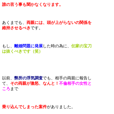
誰の言う事も聞かなくなります。
あくまでも、
両親には、頭が上がらないの関係を
維持させるべき
です。
もし、
離婚問題に発展
した時の為に、
伝家の宝刀
は抜くべきです（笑）
以前、
弊所の浮気調査
でも、相手の両親に報告し
て、
その両親が激怒、なんと！
不倫相手の女性
と
ころ
まで
乗り込んでしまった案件
がありました。