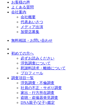
お客様の声
よくある質問
会社案内
会社概要
代表あいさつ
メディア出演
加盟店募集
無料相談・お問い合わせ
初めての方へ
必ずお読みください
浮気調査について
慰謝料請求・離婚について
プロフィール
調査項目一覧
浮気調査・不倫調査
社員の不正・サボり調査
家出・行方所在調査
盗聴・盗撮器発見調査
DNA親子(父子) 鑑定