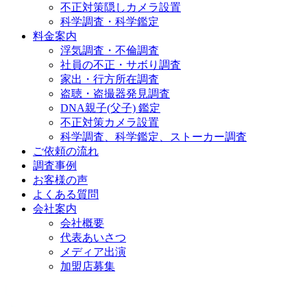
不正対策隠しカメラ設置
科学調査・科学鑑定
料金案内
浮気調査・不倫調査
社員の不正・サボり調査
家出・行方所在調査
盗聴・盗撮器発見調査
DNA親子(父子) 鑑定
不正対策カメラ設置
科学調査、科学鑑定、ストーカー調査
ご依頼の流れ
調査事例
お客様の声
よくある質問
会社案内
会社概要
代表あいさつ
メディア出演
加盟店募集