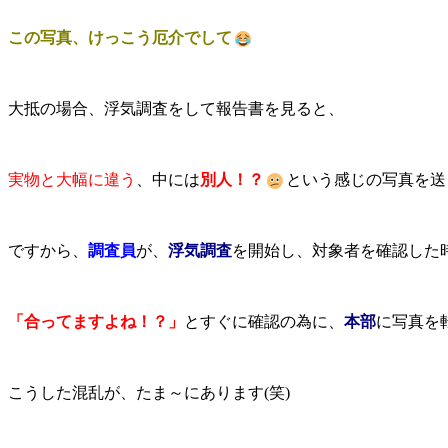
この写真、けっこう厄介でして
大抵の場合、浮気調査をして報告書を見ると、
実物と大幅に違う
、中には
別人！？
という感じの写真を送
ですから、
調査員
が、
浮気調査
を開始し、対象者を確認した
「合ってますよね！？」
とすぐに確認の為に、
本部
に写真を
こうした混乱が、たま～にあります(笑)