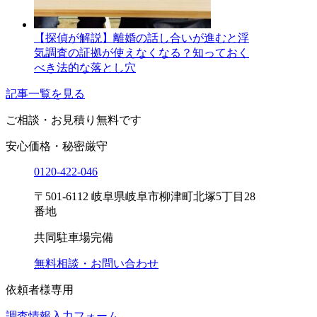
【探偵が解説】離婚の話し合いが進むと浮
気調査の証拠が使えなくなる？知っておく
べき法的な落とし穴
記事一覧を見る
ご相談・お見積り
無料です
安心価格・秘密厳守
0120-
422
-
046
〒501-6112 岐阜県岐阜市柳津町北塚5丁目28
番地
共同駐車場完備
無料相談・お問い合わせ
依頼者様専用
調査情報入力フォーム