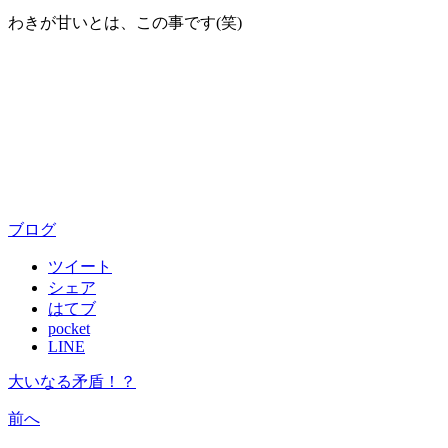
わきが甘いとは、この事です(笑)
ブログ
ツイート
シェア
はてブ
pocket
LINE
大いなる矛盾！？
前へ