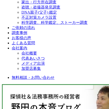
家出・行方所在調査
盗聴・盗撮器発見調査
DNA親子(父子) 鑑定
不正対策カメラ設置
科学調査、科学鑑定、ストーカー調査
ご依頼の流れ
調査事例
お客様の声
よくある質問
会社案内
会社概要
代表あいさつ
メディア出演
加盟店募集
無料相談・お問い合わせ