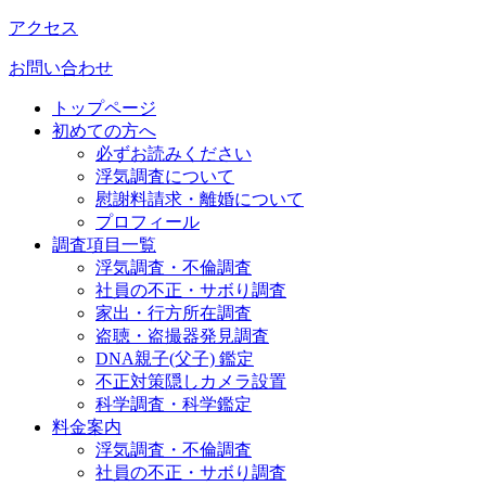
アクセス
お問い合わせ
トップページ
初めての方へ
必ずお読みください
浮気調査について
慰謝料請求・離婚について
プロフィール
調査項目一覧
浮気調査・不倫調査
社員の不正・サボり調査
家出・行方所在調査
盗聴・盗撮器発見調査
DNA親子(父子) 鑑定
不正対策隠しカメラ設置
科学調査・科学鑑定
料金案内
浮気調査・不倫調査
社員の不正・サボり調査