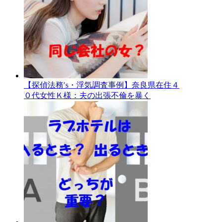
【探偵法務′s・浮気調査事例】奈良県在住４
０代女性Ｋ様：夫の出張不倫を暴く