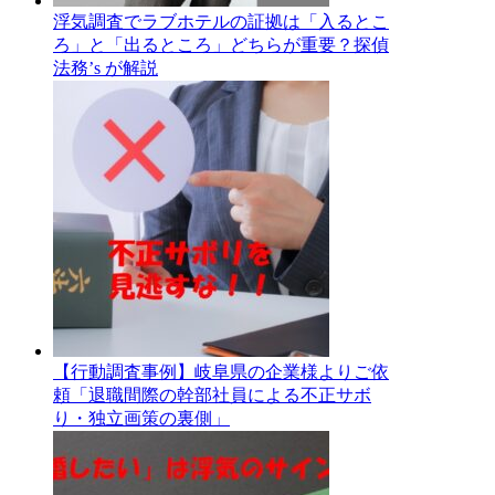
浮気調査でラブホテルの証拠は「入るとこ
ろ」と「出るところ」どちらが重要？探偵
法務’s が解説
【行動調査事例】岐阜県の企業様よりご依
頼「退職間際の幹部社員による不正サボ
り・独立画策の裏側」