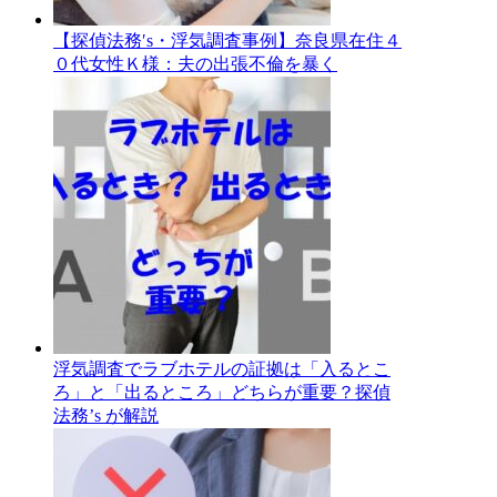
【探偵法務′s・浮気調査事例】奈良県在住４
０代女性Ｋ様：夫の出張不倫を暴く
浮気調査でラブホテルの証拠は「入るとこ
ろ」と「出るところ」どちらが重要？探偵
法務’s が解説