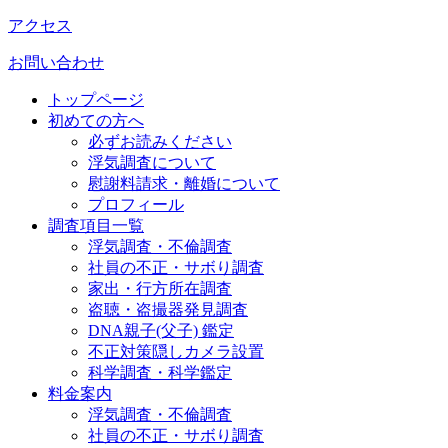
アクセス
お問い合わせ
トップページ
初めての方へ
必ずお読みください
浮気調査について
慰謝料請求・離婚について
プロフィール
調査項目一覧
浮気調査・不倫調査
社員の不正・サボり調査
家出・行方所在調査
盗聴・盗撮器発見調査
DNA親子(父子) 鑑定
不正対策隠しカメラ設置
科学調査・科学鑑定
料金案内
浮気調査・不倫調査
社員の不正・サボり調査