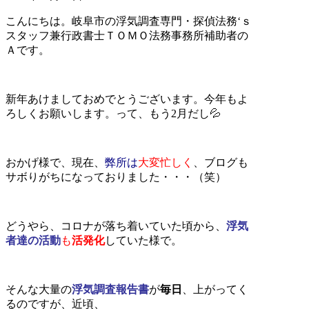
こんにちは。岐阜市の浮気調査専門・探偵法務‘ｓ
スタッフ兼行政書士ＴＯＭＯ法務事務所補助者の
Ａです。
新年あけましておめでとうございます。今年もよ
ろしくお願いします。って、もう2月だし💦
おかげ様で、現在、
弊所は
大変忙しく
、ブログも
サボりがちになっておりました・・・（笑）
どうやら、コロナが落ち着いていた頃から、
浮気
者達の活動
も
活発化
していた様で。
そんな大量の
浮気調査報告書
が
毎日
、上がってく
るのですが、近頃、