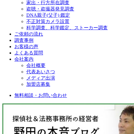
家出・行方所在調査
盗聴・盗撮器発見調査
DNA親子(父子) 鑑定
不正対策カメラ設置
科学調査、科学鑑定、ストーカー調査
ご依頼の流れ
調査事例
お客様の声
よくある質問
会社案内
会社概要
代表あいさつ
メディア出演
加盟店募集
無料相談・お問い合わせ