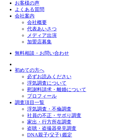
お客様の声
よくある質問
会社案内
会社概要
代表あいさつ
メディア出演
加盟店募集
無料相談・お問い合わせ
初めての方へ
必ずお読みください
浮気調査について
慰謝料請求・離婚について
プロフィール
調査項目一覧
浮気調査・不倫調査
社員の不正・サボり調査
家出・行方所在調査
盗聴・盗撮器発見調査
DNA親子(父子) 鑑定