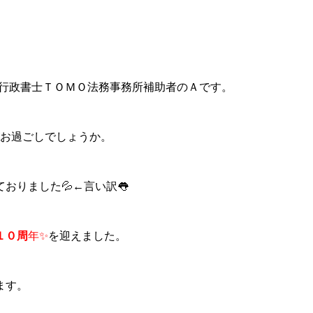
兼行政書士ＴＯＭＯ法務事務所補助者のＡです。
がお過ごしでしょうか。
おりました💦←言い訳👅
１０周
年✨
を迎えました。
ます。