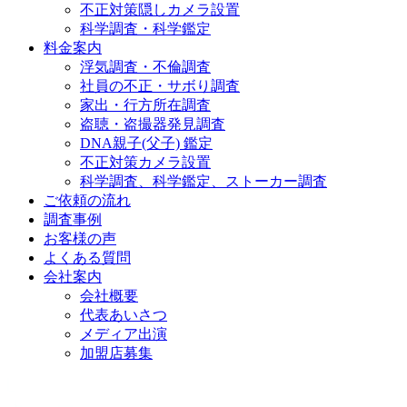
不正対策隠しカメラ設置
科学調査・科学鑑定
料金案内
浮気調査・不倫調査
社員の不正・サボり調査
家出・行方所在調査
盗聴・盗撮器発見調査
DNA親子(父子) 鑑定
不正対策カメラ設置
科学調査、科学鑑定、ストーカー調査
ご依頼の流れ
調査事例
お客様の声
よくある質問
会社案内
会社概要
代表あいさつ
メディア出演
加盟店募集