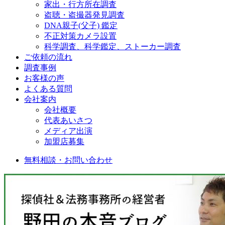
家出・行方所在調査
盗聴・盗撮器発見調査
DNA親子(父子) 鑑定
不正対策カメラ設置
科学調査、科学鑑定、ストーカー調査
ご依頼の流れ
調査事例
お客様の声
よくある質問
会社案内
会社概要
代表あいさつ
メディア出演
加盟店募集
無料相談・お問い合わせ