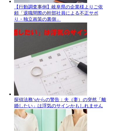
【行動調査事例】岐阜県の企業様よりご依
頼「退職間際の幹部社員による不正サボ
り・独立画策の裏側」
探偵法務’sからの警告：夫（妻）の突然「離
婚したい」は浮気のサインかもしれません