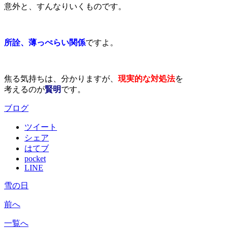
意外と、すんなりいくものです。
所詮、薄っぺらい関係
ですよ。
焦る気持ちは、分かりますが、
現実的な対処法
を
考えるのが
賢明
です。
ブログ
ツイート
シェア
はてブ
pocket
LINE
雪の日
前へ
一覧へ