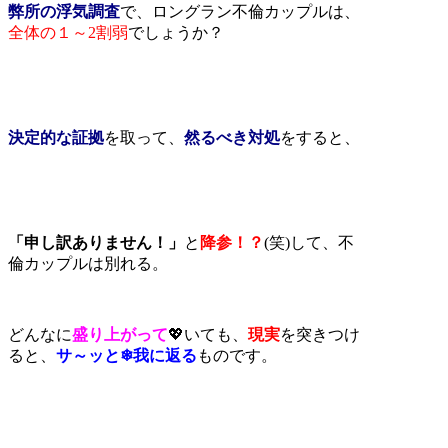
弊所の浮気調査
で、ロングラン不倫カップルは、
全体の１～2割弱
でしょうか？
決定的な証拠
を取って、
然るべき対処
をすると、
「申し訳ありません！」
と
降参！？
(笑)
して、不
倫カップルは別れる。
どんなに
盛り上がって
💖いても、
現実
を突きつけ
ると、
サ～ッと❄我に返る
ものです。