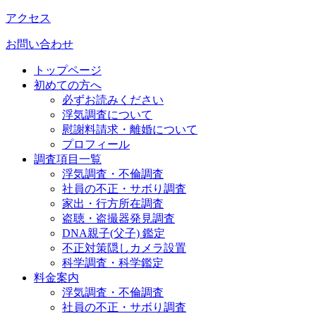
アクセス
お問い合わせ
トップページ
初めての方へ
必ずお読みください
浮気調査について
慰謝料請求・離婚について
プロフィール
調査項目一覧
浮気調査・不倫調査
社員の不正・サボり調査
家出・行方所在調査
盗聴・盗撮器発見調査
DNA親子(父子) 鑑定
不正対策隠しカメラ設置
科学調査・科学鑑定
料金案内
浮気調査・不倫調査
社員の不正・サボり調査