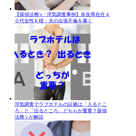
【探偵法務′s・浮気調査事例】奈良県在住４
０代女性Ｋ様：夫の出張不倫を暴く
浮気調査でラブホテルの証拠は「入るとこ
ろ」と「出るところ」どちらが重要？探偵
法務’s が解説