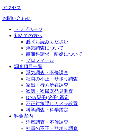
アクセス
お問い合わせ
トップページ
初めての方へ
必ずお読みください
浮気調査について
慰謝料請求・離婚について
プロフィール
調査項目一覧
浮気調査・不倫調査
社員の不正・サボり調査
家出・行方所在調査
盗聴・盗撮器発見調査
DNA親子(父子) 鑑定
不正対策隠しカメラ設置
科学調査・科学鑑定
料金案内
浮気調査・不倫調査
社員の不正・サボり調査