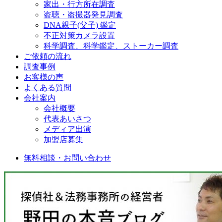
家出・行方所在調査
盗聴・盗撮器発見調査
DNA親子(父子) 鑑定
不正対策カメラ設置
科学調査、科学鑑定、ストーカー調査
ご依頼の流れ
調査事例
お客様の声
よくある質問
会社案内
会社概要
代表あいさつ
メディア出演
加盟店募集
無料相談・お問い合わせ