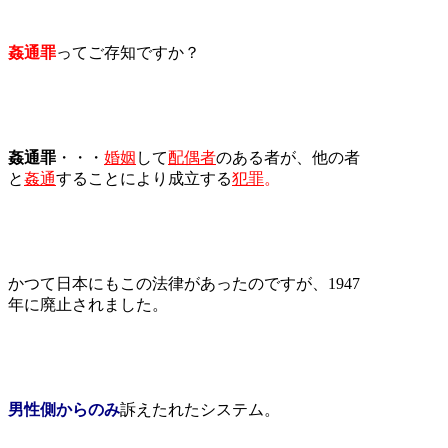
姦通罪
ってご存知ですか？
姦通罪
・・・
婚姻
して
配偶者
のある者が、他の者
と
姦通
することにより成立する
犯罪
。
かつて日本にもこの法律があったのですが、1947
年に廃止されました。
男性側からのみ
訴えたれたシステム。