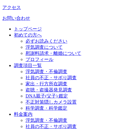
アクセス
お問い合わせ
トップページ
初めての方へ
必ずお読みください
浮気調査について
慰謝料請求・離婚について
プロフィール
調査項目一覧
浮気調査・不倫調査
社員の不正・サボり調査
家出・行方所在調査
盗聴・盗撮器発見調査
DNA親子(父子) 鑑定
不正対策隠しカメラ設置
科学調査・科学鑑定
料金案内
浮気調査・不倫調査
社員の不正・サボり調査