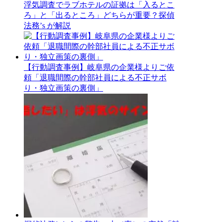
浮気調査でラブホテルの証拠は「入るとこ
ろ」と「出るところ」どちらが重要？探偵
法務’s が解説
【行動調査事例】岐阜県の企業様よりご依
頼「退職間際の幹部社員による不正サボ
り・独立画策の裏側」