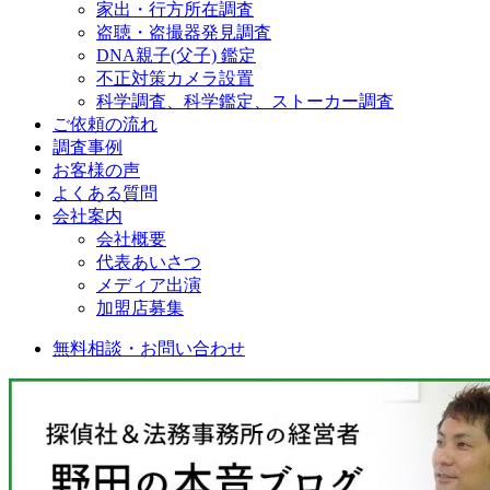
家出・行方所在調査
盗聴・盗撮器発見調査
DNA親子(父子) 鑑定
不正対策カメラ設置
科学調査、科学鑑定、ストーカー調査
ご依頼の流れ
調査事例
お客様の声
よくある質問
会社案内
会社概要
代表あいさつ
メディア出演
加盟店募集
無料相談・お問い合わせ