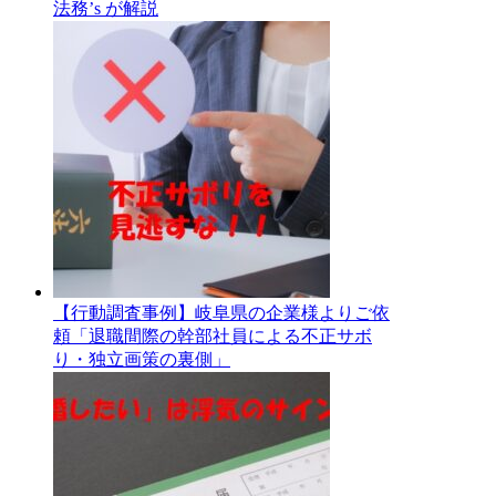
法務’s が解説
【行動調査事例】岐阜県の企業様よりご依
頼「退職間際の幹部社員による不正サボ
り・独立画策の裏側」