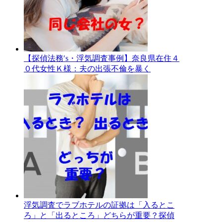
【探偵法務′s・浮気調査事例】奈良県在住４
０代女性Ｋ様：夫の出張不倫を暴く
浮気調査でラブホテルの証拠は「入るとこ
ろ」と「出るところ」どちらが重要？探偵