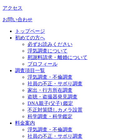
アクセス
お問い合わせ
トップページ
初めての方へ
必ずお読みください
浮気調査について
慰謝料請求・離婚について
プロフィール
調査項目一覧
浮気調査・不倫調査
社員の不正・サボり調査
家出・行方所在調査
盗聴・盗撮器発見調査
DNA親子(父子) 鑑定
不正対策隠しカメラ設置
科学調査・科学鑑定
料金案内
浮気調査・不倫調査
社員の不正・サボり調査