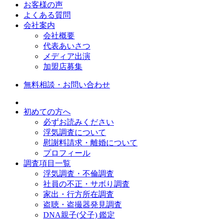
お客様の声
よくある質問
会社案内
会社概要
代表あいさつ
メディア出演
加盟店募集
無料相談・お問い合わせ
初めての方へ
必ずお読みください
浮気調査について
慰謝料請求・離婚について
プロフィール
調査項目一覧
浮気調査・不倫調査
社員の不正・サボり調査
家出・行方所在調査
盗聴・盗撮器発見調査
DNA親子(父子) 鑑定