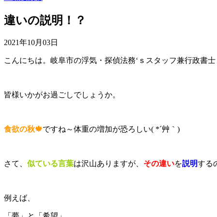
違いの説明！？
2021年10月03日
こんにちは。岐阜市の浮気・探偵法務‘ｓスタッフ兼行政書
皆様いかがお過ごしでしょうか。
食欲の秋🍁
ですね～体重の増加が恐ろしい( *´艸｀)
さて、
似ている言葉
は沢山ありますが、
その違い
を
説明
する
例えば、
「夢」と「希望」