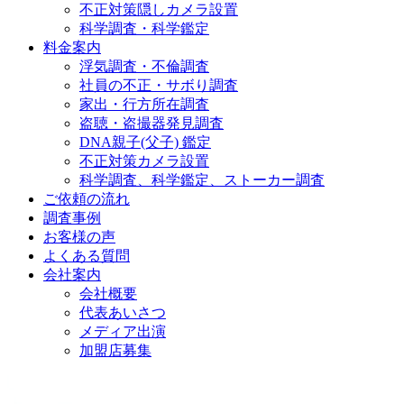
不正対策隠しカメラ設置
科学調査・科学鑑定
料金案内
浮気調査・不倫調査
社員の不正・サボり調査
家出・行方所在調査
盗聴・盗撮器発見調査
DNA親子(父子) 鑑定
不正対策カメラ設置
科学調査、科学鑑定、ストーカー調査
ご依頼の流れ
調査事例
お客様の声
よくある質問
会社案内
会社概要
代表あいさつ
メディア出演
加盟店募集