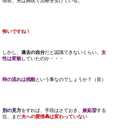
現在、夫は病院で治療を受けている。
怖いですね！
しかし、
過去の自分
だと認識できないくらい、
女
性は変貌
していたのか・・・
時の流れは残酷
という事なのでしょうか？（笑）
別の見方
をすれば、手段はさておき、
嫉妬👹
する
位、まだ
夫への愛情💑は変わっていない