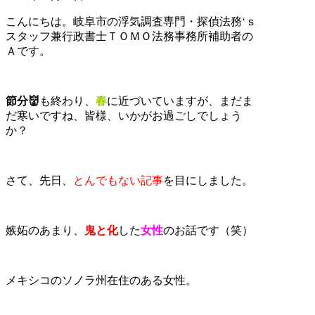
こんにちは。岐阜市の浮気調査専門・探偵法務‘ｓ
スタッフ兼行政書士ＴＯＭＯ法務事務所補助者の
Ａです。
節分👹
も終わり、
春
に近づいていますが、まだま
だ寒いですね、皆様、いかがお過ごしでしょう
か？
さて、先日、
とんでもない記事
を目にしました。
嫉妬のあまり、
鬼と化
した
女性
のお話です（笑）
メキシコのソノラ州在住のある女性。