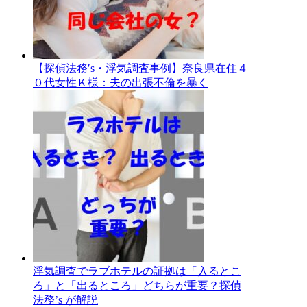
【探偵法務′s・浮気調査事例】奈良県在住４
０代女性Ｋ様：夫の出張不倫を暴く
浮気調査でラブホテルの証拠は「入るとこ
ろ」と「出るところ」どちらが重要？探偵
法務’s が解説