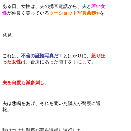
ある日、女性は、夫の携帯電話から、
夫
と
若い女
性
が仲良く笑っている
ツーショット写真💑📷✨
を
発見！
これは、
不倫の証拠写真だ！
とばかりに、
怒り狂
った女性
は、台所にあった包丁を手にして、
夫を何度も滅多刺し
。
夫は悲鳴をあげ、それを聞いた隣人が警察に通
報。
駆けつけた警察が妻を逮捕し連行した。