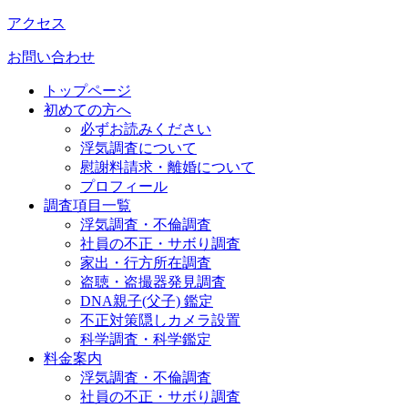
アクセス
お問い合わせ
トップページ
初めての方へ
必ずお読みください
浮気調査について
慰謝料請求・離婚について
プロフィール
調査項目一覧
浮気調査・不倫調査
社員の不正・サボり調査
家出・行方所在調査
盗聴・盗撮器発見調査
DNA親子(父子) 鑑定
不正対策隠しカメラ設置
科学調査・科学鑑定
料金案内
浮気調査・不倫調査
社員の不正・サボり調査