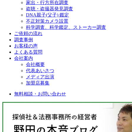
家出・行方所在調査
盗聴・盗撮器発見調査
DNA親子(父子) 鑑定
不正対策カメラ設置
科学調査、科学鑑定、ストーカー調査
ご依頼の流れ
調査事例
お客様の声
よくある質問
会社案内
会社概要
代表あいさつ
メディア出演
加盟店募集
無料相談・お問い合わせ