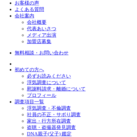
お客様の声
よくある質問
会社案内
会社概要
代表あいさつ
メディア出演
加盟店募集
無料相談・お問い合わせ
初めての方へ
必ずお読みください
浮気調査について
慰謝料請求・離婚について
プロフィール
調査項目一覧
浮気調査・不倫調査
社員の不正・サボり調査
家出・行方所在調査
盗聴・盗撮器発見調査
DNA親子(父子) 鑑定