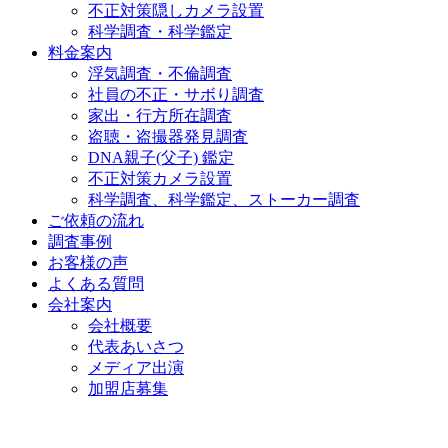
不正対策隠しカメラ設置
科学調査・科学鑑定
料金案内
浮気調査・不倫調査
社員の不正・サボり調査
家出・行方所在調査
盗聴・盗撮器発見調査
DNA親子(父子) 鑑定
不正対策カメラ設置
科学調査、科学鑑定、ストーカー調査
ご依頼の流れ
調査事例
お客様の声
よくある質問
会社案内
会社概要
代表あいさつ
メディア出演
加盟店募集