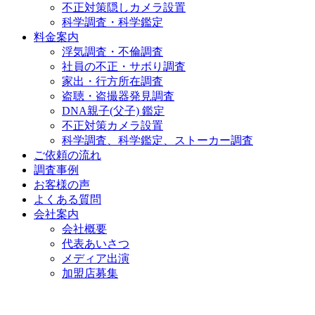
不正対策隠しカメラ設置
科学調査・科学鑑定
料金案内
浮気調査・不倫調査
社員の不正・サボり調査
家出・行方所在調査
盗聴・盗撮器発見調査
DNA親子(父子) 鑑定
不正対策カメラ設置
科学調査、科学鑑定、ストーカー調査
ご依頼の流れ
調査事例
お客様の声
よくある質問
会社案内
会社概要
代表あいさつ
メディア出演
加盟店募集