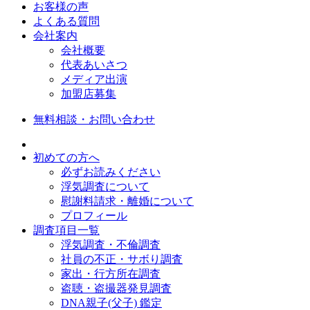
お客様の声
よくある質問
会社案内
会社概要
代表あいさつ
メディア出演
加盟店募集
無料相談・お問い合わせ
初めての方へ
必ずお読みください
浮気調査について
慰謝料請求・離婚について
プロフィール
調査項目一覧
浮気調査・不倫調査
社員の不正・サボり調査
家出・行方所在調査
盗聴・盗撮器発見調査
DNA親子(父子) 鑑定