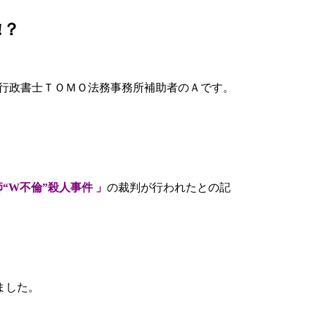
!？
兼行政書士ＴＯＭＯ法務事務所補助者のＡです。
“W不倫”殺人事件 」
の裁判が行われたとの記
ました。