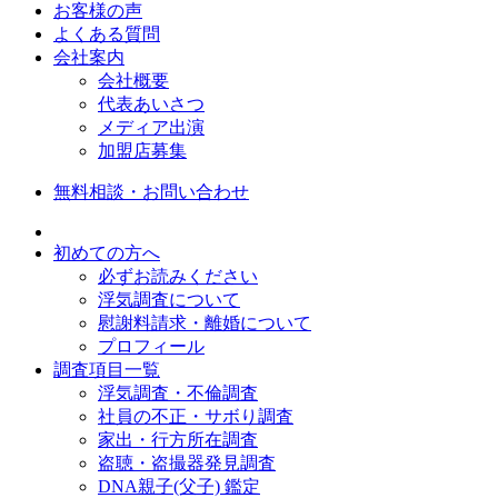
お客様の声
よくある質問
会社案内
会社概要
代表あいさつ
メディア出演
加盟店募集
無料相談・お問い合わせ
初めての方へ
必ずお読みください
浮気調査について
慰謝料請求・離婚について
プロフィール
調査項目一覧
浮気調査・不倫調査
社員の不正・サボり調査
家出・行方所在調査
盗聴・盗撮器発見調査
DNA親子(父子) 鑑定