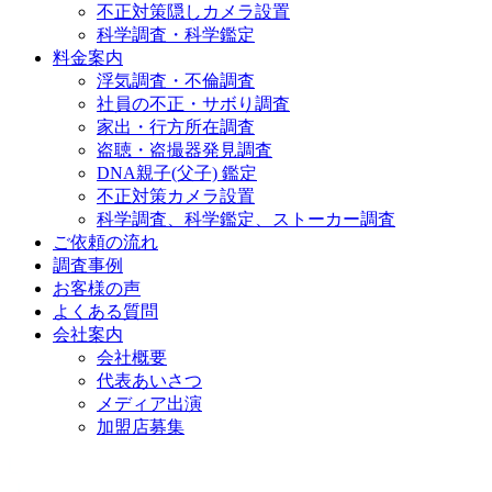
不正対策隠しカメラ設置
科学調査・科学鑑定
料金案内
浮気調査・不倫調査
社員の不正・サボり調査
家出・行方所在調査
盗聴・盗撮器発見調査
DNA親子(父子) 鑑定
不正対策カメラ設置
科学調査、科学鑑定、ストーカー調査
ご依頼の流れ
調査事例
お客様の声
よくある質問
会社案内
会社概要
代表あいさつ
メディア出演
加盟店募集