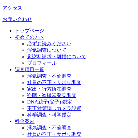
アクセス
お問い合わせ
トップページ
初めての方へ
必ずお読みください
浮気調査について
慰謝料請求・離婚について
プロフィール
調査項目一覧
浮気調査・不倫調査
社員の不正・サボり調査
家出・行方所在調査
盗聴・盗撮器発見調査
DNA親子(父子) 鑑定
不正対策隠しカメラ設置
科学調査・科学鑑定
料金案内
浮気調査・不倫調査
社員の不正・サボり調査