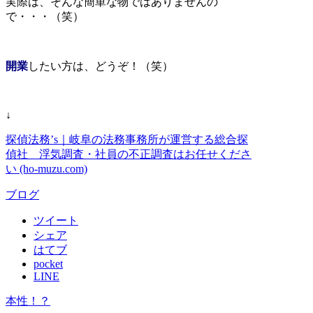
実際は、そんな簡単な物ではありませんの
で・・・（笑）
開業
したい方は、どうぞ！（笑）
↓
探偵法務’s｜岐阜の法務事務所が運営する総合探
偵社 浮気調査・社員の不正調査はお任せくださ
い (ho-muzu.com)
ブログ
ツイート
シェア
はてブ
pocket
LINE
本性！？