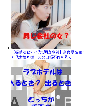
【探偵法務′s・浮気調査事例】奈良県在住４
０代女性Ｋ様：夫の出張不倫を暴く