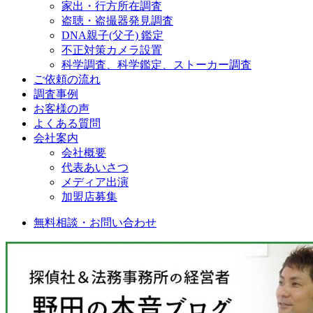
家出・行方所在調査
盗聴・盗撮器発見調査
DNA親子(父子) 鑑定
不正対策カメラ設置
科学調査、科学鑑定、ストーカー調査
ご依頼の流れ
調査事例
お客様の声
よくある質問
会社案内
会社概要
代表あいさつ
メディア出演
加盟店募集
無料相談・お問い合わせ