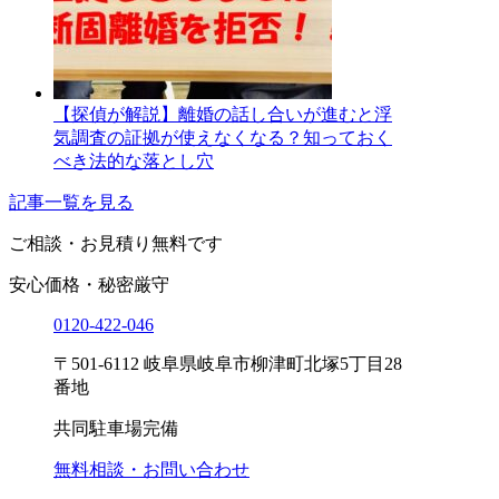
【探偵が解説】離婚の話し合いが進むと浮
気調査の証拠が使えなくなる？知っておく
べき法的な落とし穴
記事一覧を見る
ご相談・お見積り
無料です
安心価格・秘密厳守
0120-
422
-
046
〒501-6112 岐阜県岐阜市柳津町北塚5丁目28
番地
共同駐車場完備
無料相談・お問い合わせ