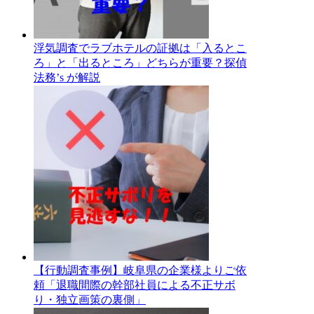
浮気調査でラブホテルの証拠は「入るとこ
ろ」と「出るところ」どちらが重要？探偵
法務’s が解説
【行動調査事例】岐阜県の企業様よりご依
頼「退職間際の幹部社員による不正サボ
り・独立画策の裏側」