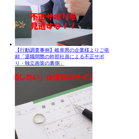
【行動調査事例】岐阜県の企業様よりご依
頼「退職間際の幹部社員による不正サボ
り・独立画策の裏側」