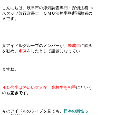
こんにちは。岐阜市の浮気調査専門・探偵法務‘ｓ
スタッフ兼行政書士ＴＯＭＯ法務事務所補助者の
Ａです。
某アイドルグループのメンバーが、
未成年
に飲酒
を勧め、
キス
をしたとして話題になってい
ますね。
４０代半ばのいい大人が、高校生を相手
にという
のも
驚きです。
今のアイドルのタイプを見ても、
日本の男性っ