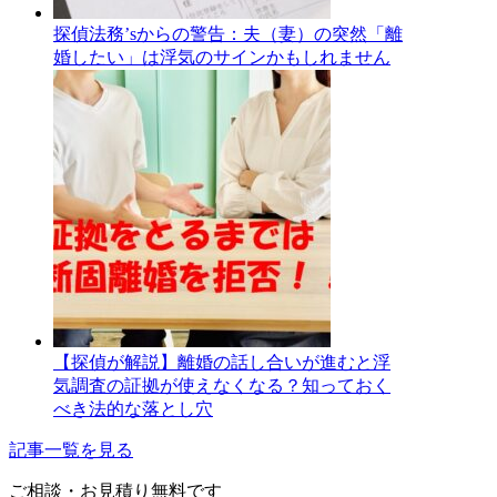
探偵法務’sからの警告：夫（妻）の突然「離
婚したい」は浮気のサインかもしれません
【探偵が解説】離婚の話し合いが進むと浮
気調査の証拠が使えなくなる？知っておく
べき法的な落とし穴
記事一覧を見る
ご相談・お見積り
無料です