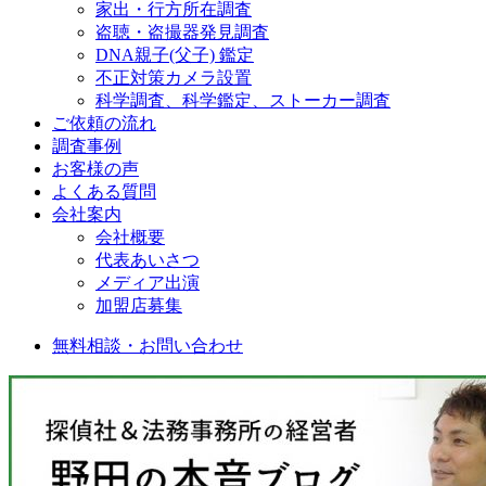
家出・行方所在調査
盗聴・盗撮器発見調査
DNA親子(父子) 鑑定
不正対策カメラ設置
科学調査、科学鑑定、ストーカー調査
ご依頼の流れ
調査事例
お客様の声
よくある質問
会社案内
会社概要
代表あいさつ
メディア出演
加盟店募集
無料相談・お問い合わせ