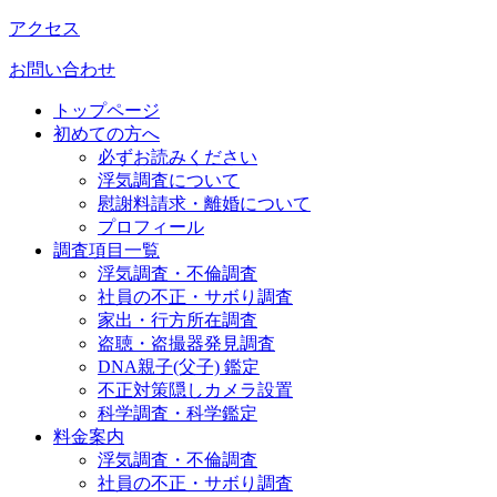
アクセス
お問い合わせ
トップページ
初めての方へ
必ずお読みください
浮気調査について
慰謝料請求・離婚について
プロフィール
調査項目一覧
浮気調査・不倫調査
社員の不正・サボり調査
家出・行方所在調査
盗聴・盗撮器発見調査
DNA親子(父子) 鑑定
不正対策隠しカメラ設置
科学調査・科学鑑定
料金案内
浮気調査・不倫調査
社員の不正・サボり調査