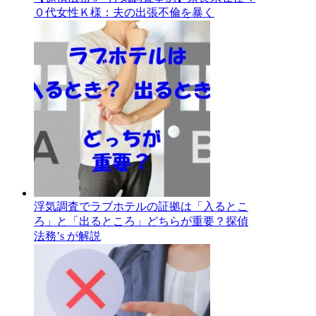
０代女性Ｋ様：夫の出張不倫を暴く
浮気調査でラブホテルの証拠は「入るとこ
ろ」と「出るところ」どちらが重要？探偵
法務’s が解説