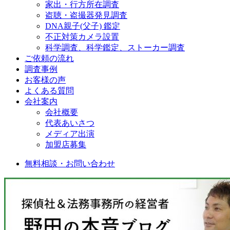
家出・行方所在調査
盗聴・盗撮器発見調査
DNA親子(父子) 鑑定
不正対策カメラ設置
科学調査、科学鑑定、ストーカー調査
ご依頼の流れ
調査事例
お客様の声
よくある質問
会社案内
会社概要
代表あいさつ
メディア出演
加盟店募集
無料相談・お問い合わせ