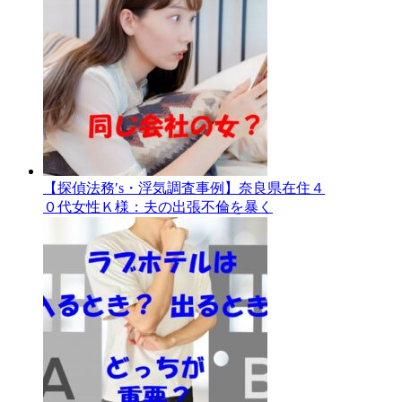
【探偵法務′s・浮気調査事例】奈良県在住４
０代女性Ｋ様：夫の出張不倫を暴く