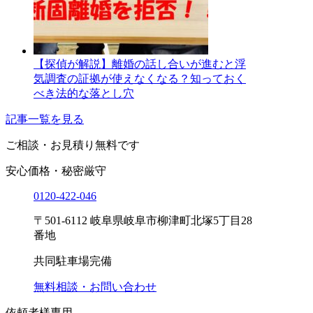
【探偵が解説】離婚の話し合いが進むと浮
気調査の証拠が使えなくなる？知っておく
べき法的な落とし穴
記事一覧を見る
ご相談・お見積り
無料です
安心価格・秘密厳守
0120-
422
-
046
〒501-6112 岐阜県岐阜市柳津町北塚5丁目28
番地
共同駐車場完備
無料相談・お問い合わせ
依頼者様専用