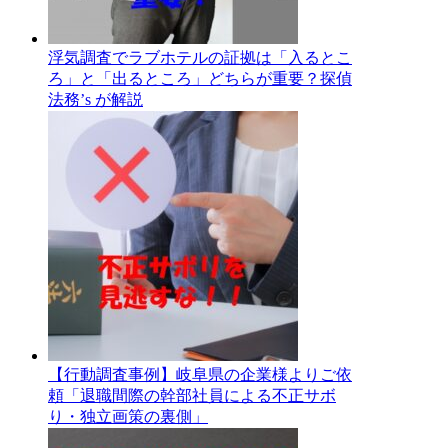
浮気調査でラブホテルの証拠は「入るとこ
ろ」と「出るところ」どちらが重要？探偵
法務’s が解説
【行動調査事例】岐阜県の企業様よりご依
頼「退職間際の幹部社員による不正サボ
り・独立画策の裏側」