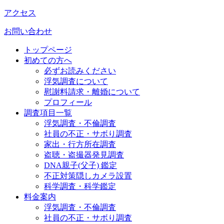
アクセス
お問い合わせ
トップページ
初めての方へ
必ずお読みください
浮気調査について
慰謝料請求・離婚について
プロフィール
調査項目一覧
浮気調査・不倫調査
社員の不正・サボり調査
家出・行方所在調査
盗聴・盗撮器発見調査
DNA親子(父子) 鑑定
不正対策隠しカメラ設置
科学調査・科学鑑定
料金案内
浮気調査・不倫調査
社員の不正・サボり調査