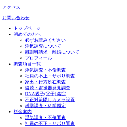
アクセス
お問い合わせ
トップページ
初めての方へ
必ずお読みください
浮気調査について
慰謝料請求・離婚について
プロフィール
調査項目一覧
浮気調査・不倫調査
社員の不正・サボり調査
家出・行方所在調査
盗聴・盗撮器発見調査
DNA親子(父子) 鑑定
不正対策隠しカメラ設置
科学調査・科学鑑定
料金案内
浮気調査・不倫調査
社員の不正・サボり調査