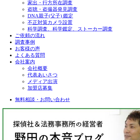
家出・行方所在調査
盗聴・盗撮器発見調査
DNA親子(父子) 鑑定
不正対策カメラ設置
科学調査、科学鑑定、ストーカー調査
ご依頼の流れ
調査事例
お客様の声
よくある質問
会社案内
会社概要
代表あいさつ
メディア出演
加盟店募集
無料相談・お問い合わせ