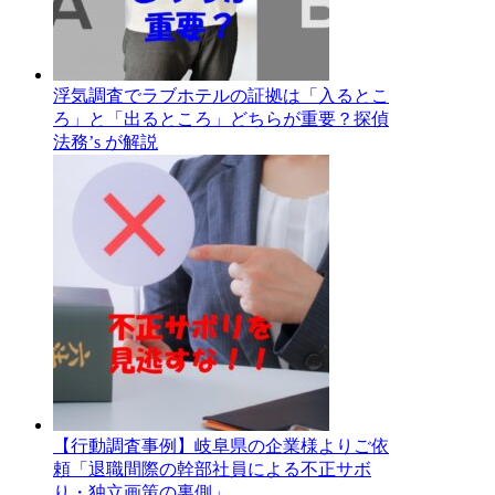
浮気調査でラブホテルの証拠は「入るとこ
ろ」と「出るところ」どちらが重要？探偵
法務’s が解説
【行動調査事例】岐阜県の企業様よりご依
頼「退職間際の幹部社員による不正サボ
り・独立画策の裏側」