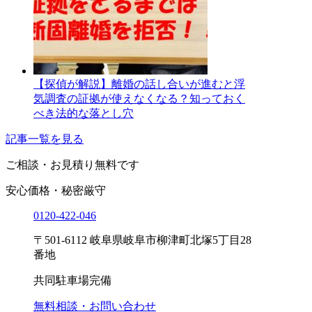
【探偵が解説】離婚の話し合いが進むと浮
気調査の証拠が使えなくなる？知っておく
べき法的な落とし穴
記事一覧を見る
ご相談・お見積り
無料です
安心価格・秘密厳守
0120-
422
-
046
〒501-6112 岐阜県岐阜市柳津町北塚5丁目28
番地
共同駐車場完備
無料相談・お問い合わせ