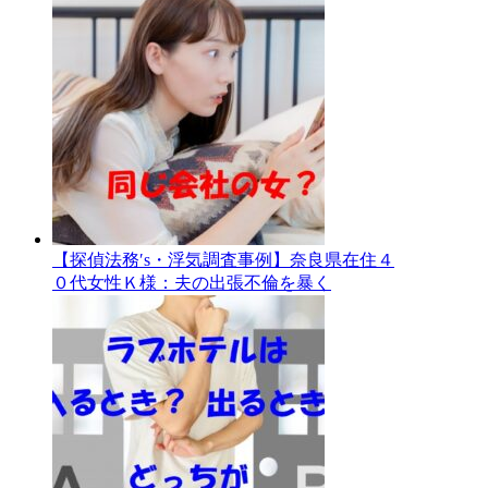
【探偵法務′s・浮気調査事例】奈良県在住４
０代女性Ｋ様：夫の出張不倫を暴く