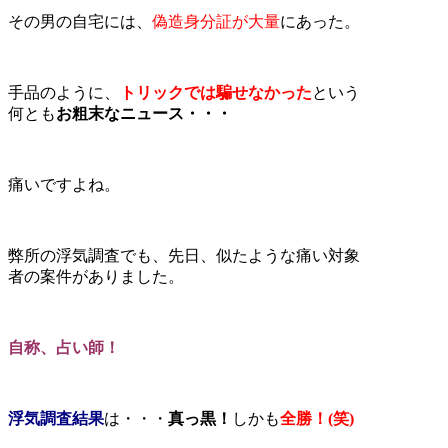
その男の自宅には、
偽造身分証が大量
にあった。
手品のように、
トリックでは騙せなかった
という
何とも
お粗末なニュース・・・
痛いですよね。
弊所の浮気調査でも、先日、似たような痛い対象
者の案件がありました。
自称、占い師！
浮気調査結果
は・・・
真っ黒！
しかも
全勝！(笑)