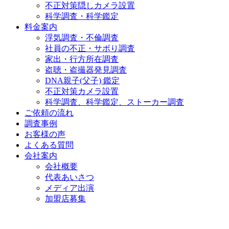
不正対策隠しカメラ設置
科学調査・科学鑑定
料金案内
浮気調査・不倫調査
社員の不正・サボり調査
家出・行方所在調査
盗聴・盗撮器発見調査
DNA親子(父子) 鑑定
不正対策カメラ設置
科学調査、科学鑑定、ストーカー調査
ご依頼の流れ
調査事例
お客様の声
よくある質問
会社案内
会社概要
代表あいさつ
メディア出演
加盟店募集