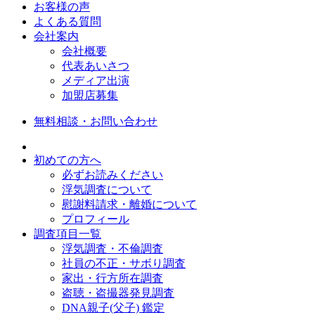
お客様の声
よくある質問
会社案内
会社概要
代表あいさつ
メディア出演
加盟店募集
無料相談・お問い合わせ
初めての方へ
必ずお読みください
浮気調査について
慰謝料請求・離婚について
プロフィール
調査項目一覧
浮気調査・不倫調査
社員の不正・サボり調査
家出・行方所在調査
盗聴・盗撮器発見調査
DNA親子(父子) 鑑定