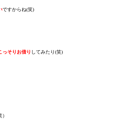
い
ですからね(笑)
こっそりお借り
してみたり(笑)
笑）