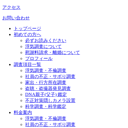
アクセス
お問い合わせ
トップページ
初めての方へ
必ずお読みください
浮気調査について
慰謝料請求・離婚について
プロフィール
調査項目一覧
浮気調査・不倫調査
社員の不正・サボり調査
家出・行方所在調査
盗聴・盗撮器発見調査
DNA親子(父子) 鑑定
不正対策隠しカメラ設置
科学調査・科学鑑定
料金案内
浮気調査・不倫調査
社員の不正・サボり調査