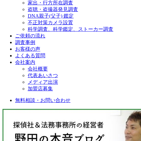
家出・行方所在調査
盗聴・盗撮器発見調査
DNA親子(父子) 鑑定
不正対策カメラ設置
科学調査、科学鑑定、ストーカー調査
ご依頼の流れ
調査事例
お客様の声
よくある質問
会社案内
会社概要
代表あいさつ
メディア出演
加盟店募集
無料相談・お問い合わせ