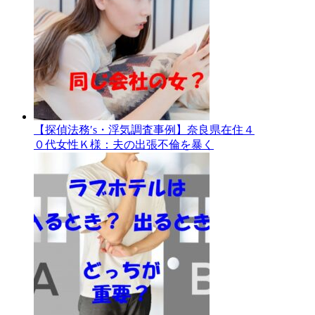
【探偵法務′s・浮気調査事例】奈良県在住４
０代女性Ｋ様：夫の出張不倫を暴く