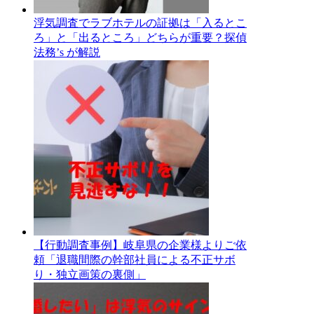
浮気調査でラブホテルの証拠は「入るとこ
ろ」と「出るところ」どちらが重要？探偵
法務’s が解説
【行動調査事例】岐阜県の企業様よりご依
頼「退職間際の幹部社員による不正サボ
り・独立画策の裏側」