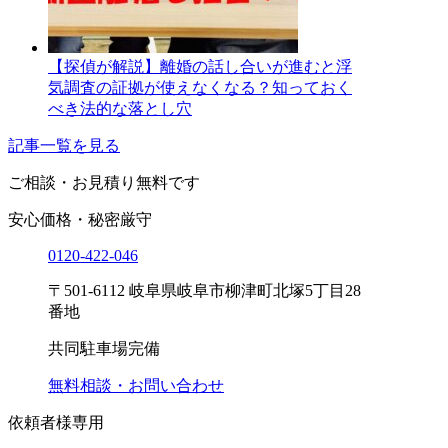
【探偵が解説】離婚の話し合いが進むと浮
気調査の証拠が使えなくなる？知っておく
べき法的な落とし穴
記事一覧を見る
ご相談・お見積り
無料です
安心価格・秘密厳守
0120-
422
-
046
〒501-6112 岐阜県岐阜市柳津町北塚5丁目28
番地
共同駐車場完備
無料相談・お問い合わせ
依頼者様専用