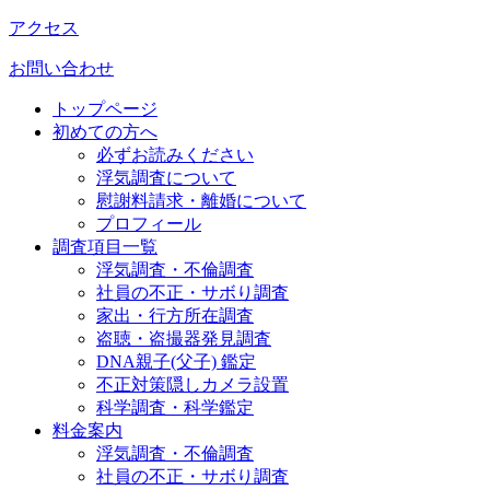
アクセス
お問い合わせ
トップページ
初めての方へ
必ずお読みください
浮気調査について
慰謝料請求・離婚について
プロフィール
調査項目一覧
浮気調査・不倫調査
社員の不正・サボり調査
家出・行方所在調査
盗聴・盗撮器発見調査
DNA親子(父子) 鑑定
不正対策隠しカメラ設置
科学調査・科学鑑定
料金案内
浮気調査・不倫調査
社員の不正・サボり調査