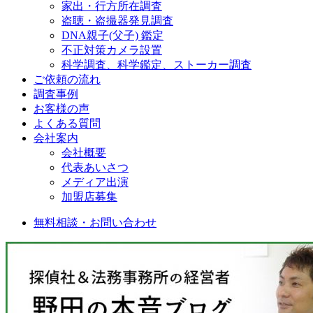
家出・行方所在調査
盗聴・盗撮器発見調査
DNA親子(父子) 鑑定
不正対策カメラ設置
科学調査、科学鑑定、ストーカー調査
ご依頼の流れ
調査事例
お客様の声
よくある質問
会社案内
会社概要
代表あいさつ
メディア出演
加盟店募集
無料相談・お問い合わせ