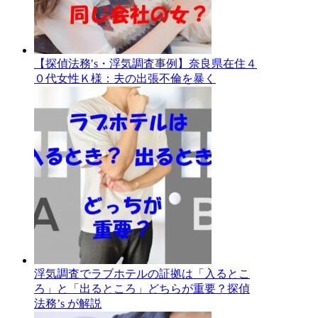
【探偵法務′s・浮気調査事例】奈良県在住４
０代女性Ｋ様：夫の出張不倫を暴く
浮気調査でラブホテルの証拠は「入るとこ
ろ」と「出るところ」どちらが重要？探偵
法務’s が解説