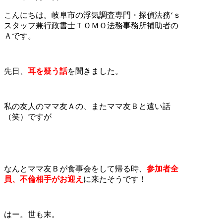
こんにちは。岐阜市の浮気調査専門・探偵法務‘ｓ
スタッフ兼行政書士ＴＯＭＯ法務事務所補助者の
Ａです。
先日、
耳を疑う話
を聞きました。
私の友人のママ友Ａの、またママ友Ｂと遠い話
（笑）ですが
なんとママ友Ｂが食事会をして帰る時、
参加者全
員、不倫相手がお迎え
に来たそうです！
はー。世も末。