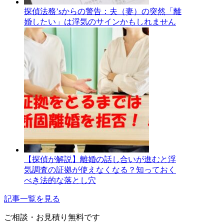
探偵法務’sからの警告：夫（妻）の突然「離
婚したい」は浮気のサインかもしれません
【探偵が解説】離婚の話し合いが進むと浮
気調査の証拠が使えなくなる？知っておく
べき法的な落とし穴
記事一覧を見る
ご相談・お見積り
無料です