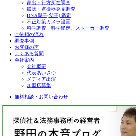
家出・行方所在調査
盗聴・盗撮器発見調査
DNA親子(父子) 鑑定
不正対策カメラ設置
科学調査、科学鑑定、ストーカー調査
ご依頼の流れ
調査事例
お客様の声
よくある質問
会社案内
会社概要
代表あいさつ
メディア出演
加盟店募集
無料相談・お問い合わせ