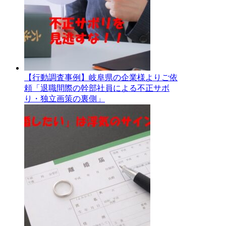
【行動調査事例】岐阜県の企業様よりご依
頼「退職間際の幹部社員による不正サボ
り・独立画策の裏側」