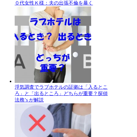
０代女性Ｋ様：夫の出張不倫を暴く
浮気調査でラブホテルの証拠は「入るとこ
ろ」と「出るところ」どちらが重要？探偵
法務’s が解説