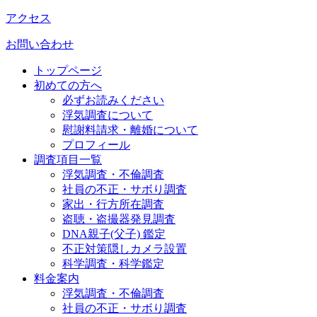
アクセス
お問い合わせ
トップページ
初めての方へ
必ずお読みください
浮気調査について
慰謝料請求・離婚について
プロフィール
調査項目一覧
浮気調査・不倫調査
社員の不正・サボり調査
家出・行方所在調査
盗聴・盗撮器発見調査
DNA親子(父子) 鑑定
不正対策隠しカメラ設置
科学調査・科学鑑定
料金案内
浮気調査・不倫調査
社員の不正・サボり調査