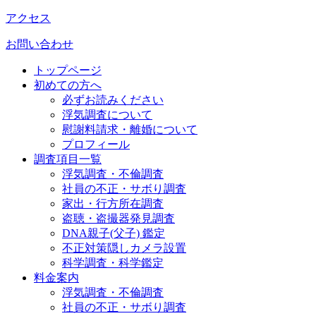
アクセス
お問い合わせ
トップページ
初めての方へ
必ずお読みください
浮気調査について
慰謝料請求・離婚について
プロフィール
調査項目一覧
浮気調査・不倫調査
社員の不正・サボり調査
家出・行方所在調査
盗聴・盗撮器発見調査
DNA親子(父子) 鑑定
不正対策隠しカメラ設置
科学調査・科学鑑定
料金案内
浮気調査・不倫調査
社員の不正・サボり調査