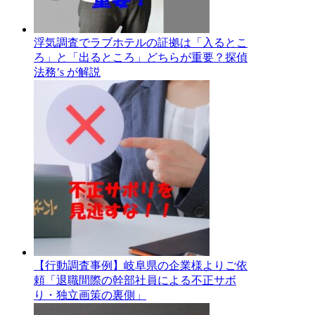
浮気調査でラブホテルの証拠は「入るとこ
ろ」と「出るところ」どちらが重要？探偵
法務’s が解説
【行動調査事例】岐阜県の企業様よりご依
頼「退職間際の幹部社員による不正サボ
り・独立画策の裏側」