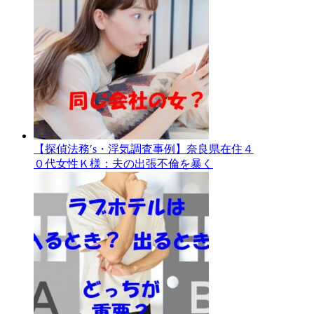
【探偵法務′s・浮気調査事例】奈良県在住４
０代女性Ｋ様：夫の出張不倫を暴く