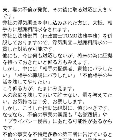
夫、妻の不倫が発覚、その後に取る対応は人各々
です。
弊社の浮気調査を申し込みされた方は、大抵、相
手方に慰謝料請求をされます。
弊社は法務部門（行政書士TOMO法務事務）を併
設しておりますので、浮気調査→慰謝料請求の一
貫した対応が可能です。
他にも、今は何も対応しないが、将来の為に証拠
を持っておきたいと仰る方もみえます。
しかし、中には「相手の配偶者、家族にバラした
い」「相手の職場にバラしたい」「不倫相手の生
活を壊してやりたい」
こう仰る方が、たまにみえます。
人の家庭を壊しておいて許せない、罰を与えてた
い。お気持ちは十分、お察しします。
しかし、こうした行動は絶対に、慎むべきです。
なぜなら、不倫の事実の暴露も「名誉毀損」や
「プライバシー侵害」にあたる可能性があるから
です。
不倫の事実を不特定多数の第三者に告げていると