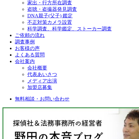
家出・行方所在調査
盗聴・盗撮器発見調査
DNA親子(父子) 鑑定
不正対策カメラ設置
科学調査、科学鑑定、ストーカー調査
ご依頼の流れ
調査事例
お客様の声
よくある質問
会社案内
会社概要
代表あいさつ
メディア出演
加盟店募集
無料相談・お問い合わせ