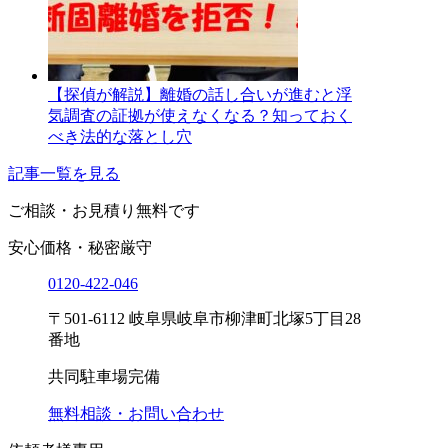
【探偵が解説】離婚の話し合いが進むと浮
気調査の証拠が使えなくなる？知っておく
べき法的な落とし穴
記事一覧を見る
ご相談・お見積り
無料です
安心価格・秘密厳守
0120-
422
-
046
〒501-6112 岐阜県岐阜市柳津町北塚5丁目28
番地
共同駐車場完備
無料相談・お問い合わせ