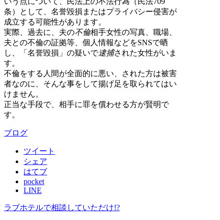
いう点について、民法上の不法行為（民法709
条）として、名誉毀損またはプライバシー侵害が
成立する可能性があります。
実際、過去に、夫の
不倫
相手女性の写真、職場、
夫との不倫の証拠等、個人情報などをSNSで晒
し、「名誉毀損」の疑いで
逮捕
された女性がいま
す。
不倫をする人間が全面的に悪い、された方は被害
者なのに、そんな事をして揚げ足を取られてはい
けません。
正当な手段で、相手に罪を償わせる方が賢明で
す。
ブログ
ツイート
シェア
はてブ
pocket
LINE
ラブホテルで相談していただけ!?