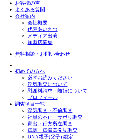
お客様の声
よくある質問
会社案内
会社概要
代表あいさつ
メディア出演
加盟店募集
無料相談・お問い合わせ
初めての方へ
必ずお読みください
浮気調査について
慰謝料請求・離婚について
プロフィール
調査項目一覧
浮気調査・不倫調査
社員の不正・サボり調査
家出・行方所在調査
盗聴・盗撮器発見調査
DNA親子(父子) 鑑定