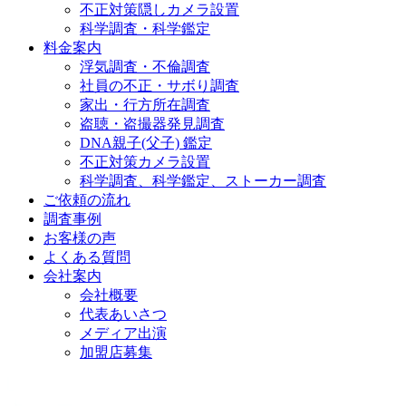
不正対策隠しカメラ設置
科学調査・科学鑑定
料金案内
浮気調査・不倫調査
社員の不正・サボり調査
家出・行方所在調査
盗聴・盗撮器発見調査
DNA親子(父子) 鑑定
不正対策カメラ設置
科学調査、科学鑑定、ストーカー調査
ご依頼の流れ
調査事例
お客様の声
よくある質問
会社案内
会社概要
代表あいさつ
メディア出演
加盟店募集