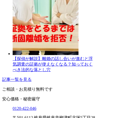
【探偵が解説】離婚の話し合いが進むと浮
気調査の証拠が使えなくなる？知っておく
べき法的な落とし穴
記事一覧を見る
ご相談・お見積り
無料です
安心価格・秘密厳守
0120-
422
-
046
〒501-6112 岐阜県岐阜市柳津町北塚5丁目28