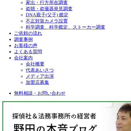
家出・行方所在調査
盗聴・盗撮器発見調査
DNA親子(父子) 鑑定
不正対策カメラ設置
科学調査、科学鑑定、ストーカー調査
ご依頼の流れ
調査事例
お客様の声
よくある質問
会社案内
会社概要
代表あいさつ
メディア出演
加盟店募集
無料相談・お問い合わせ