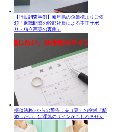
【行動調査事例】岐阜県の企業様よりご依
頼「退職間際の幹部社員による不正サボ
り・独立画策の裏側」
探偵法務’sからの警告：夫（妻）の突然「離
婚したい」は浮気のサインかもしれません