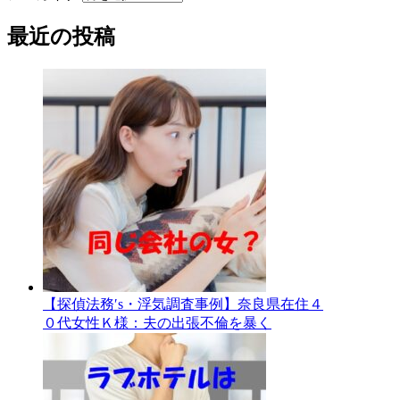
最近の投稿
【探偵法務′s・浮気調査事例】奈良県在住４
０代女性Ｋ様：夫の出張不倫を暴く