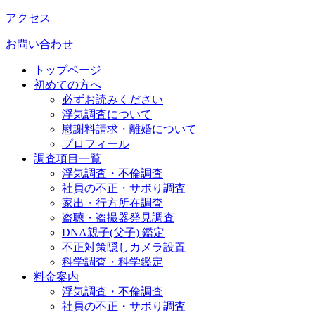
アクセス
お問い合わせ
トップページ
初めての方へ
必ずお読みください
浮気調査について
慰謝料請求・離婚について
プロフィール
調査項目一覧
浮気調査・不倫調査
社員の不正・サボり調査
家出・行方所在調査
盗聴・盗撮器発見調査
DNA親子(父子) 鑑定
不正対策隠しカメラ設置
科学調査・科学鑑定
料金案内
浮気調査・不倫調査
社員の不正・サボり調査