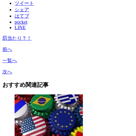
ツイート
シェア
はてブ
pocket
LINE
罰当たり？！
前へ
一覧へ
次へ
おすすめ関連記事