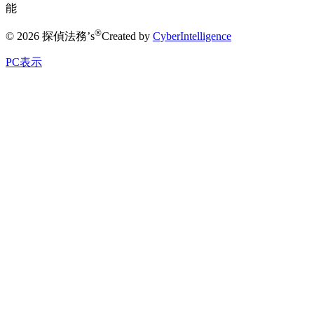
能
®
© 2026 探偵法務’s
Created by
CyberIntelligence
PC表示