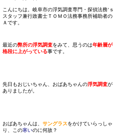
こんにちは。岐阜市の浮気調査専門・探偵法務‘ｓ
スタッフ兼行政書士ＴＯＭＯ法務事務所補助者の
Ａです。
最近の
弊所の浮気調査
をみて、思うのは
年
齢層
が
格段に上がっている
事です。
先日もおじいちゃん、おばあちゃんの
浮気調査
が
ありましたが。
おばあちゃんは、
サングラス
をかけていらっしゃ
り、この
寒い
のに何故？