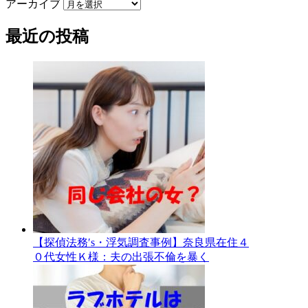
アーカイブ
最近の投稿
【探偵法務′s・浮気調査事例】奈良県在住４
０代女性Ｋ様：夫の出張不倫を暴く