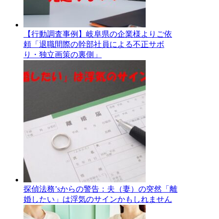
【行動調査事例】岐阜県の企業様よりご依
頼「退職間際の幹部社員による不正サボ
り・独立画策の裏側」
探偵法務’sからの警告：夫（妻）の突然「離
婚したい」は浮気のサインかもしれません