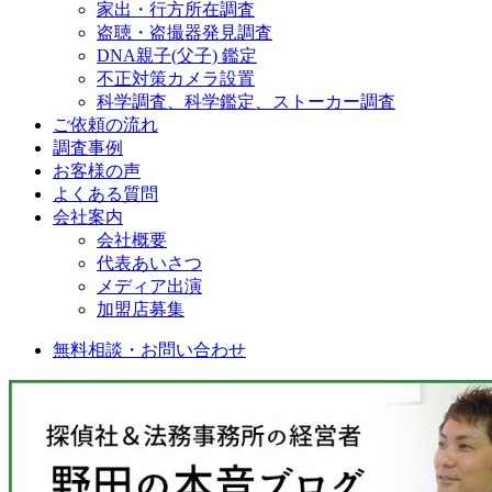
家出・行方所在調査
盗聴・盗撮器発見調査
DNA親子(父子) 鑑定
不正対策カメラ設置
科学調査、科学鑑定、ストーカー調査
ご依頼の流れ
調査事例
お客様の声
よくある質問
会社案内
会社概要
代表あいさつ
メディア出演
加盟店募集
無料相談・お問い合わせ