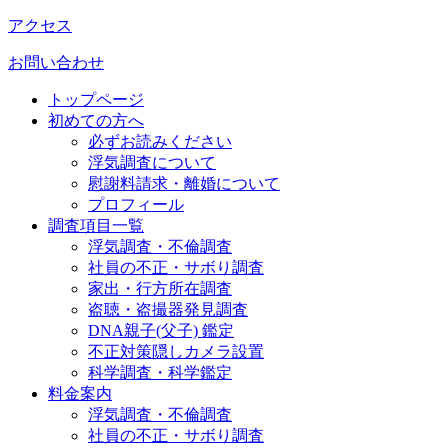
アクセス
お問い合わせ
トップページ
初めての方へ
必ずお読みください
浮気調査について
慰謝料請求・離婚について
プロフィール
調査項目一覧
浮気調査・不倫調査
社員の不正・サボり調査
家出・行方所在調査
盗聴・盗撮器発見調査
DNA親子(父子) 鑑定
不正対策隠しカメラ設置
科学調査・科学鑑定
料金案内
浮気調査・不倫調査
社員の不正・サボり調査