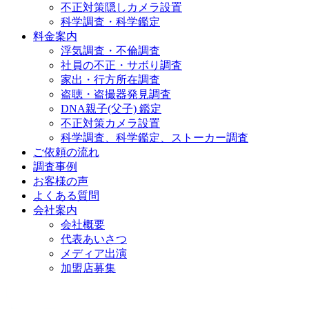
不正対策隠しカメラ設置
科学調査・科学鑑定
料金案内
浮気調査・不倫調査
社員の不正・サボり調査
家出・行方所在調査
盗聴・盗撮器発見調査
DNA親子(父子) 鑑定
不正対策カメラ設置
科学調査、科学鑑定、ストーカー調査
ご依頼の流れ
調査事例
お客様の声
よくある質問
会社案内
会社概要
代表あいさつ
メディア出演
加盟店募集