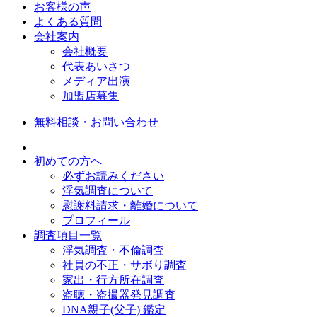
お客様の声
よくある質問
会社案内
会社概要
代表あいさつ
メディア出演
加盟店募集
無料相談・お問い合わせ
初めての方へ
必ずお読みください
浮気調査について
慰謝料請求・離婚について
プロフィール
調査項目一覧
浮気調査・不倫調査
社員の不正・サボり調査
家出・行方所在調査
盗聴・盗撮器発見調査
DNA親子(父子) 鑑定