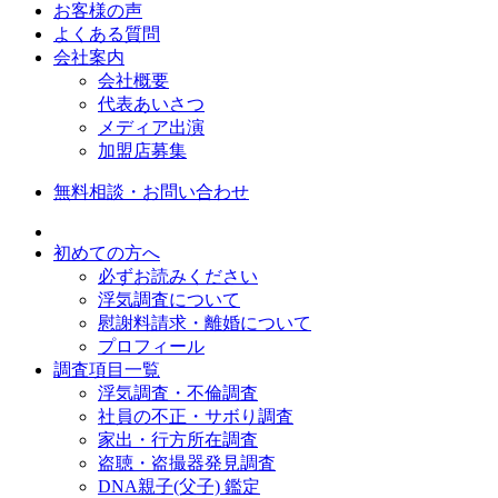
お客様の声
よくある質問
会社案内
会社概要
代表あいさつ
メディア出演
加盟店募集
無料相談・お問い合わせ
初めての方へ
必ずお読みください
浮気調査について
慰謝料請求・離婚について
プロフィール
調査項目一覧
浮気調査・不倫調査
社員の不正・サボり調査
家出・行方所在調査
盗聴・盗撮器発見調査
DNA親子(父子) 鑑定