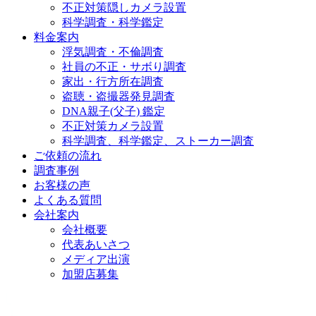
不正対策隠しカメラ設置
科学調査・科学鑑定
料金案内
浮気調査・不倫調査
社員の不正・サボり調査
家出・行方所在調査
盗聴・盗撮器発見調査
DNA親子(父子) 鑑定
不正対策カメラ設置
科学調査、科学鑑定、ストーカー調査
ご依頼の流れ
調査事例
お客様の声
よくある質問
会社案内
会社概要
代表あいさつ
メディア出演
加盟店募集