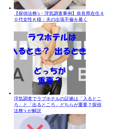
【探偵法務′s・浮気調査事例】奈良県在住４
０代女性Ｋ様：夫の出張不倫を暴く
浮気調査でラブホテルの証拠は「入るとこ
ろ」と「出るところ」どちらが重要？探偵
法務’s が解説