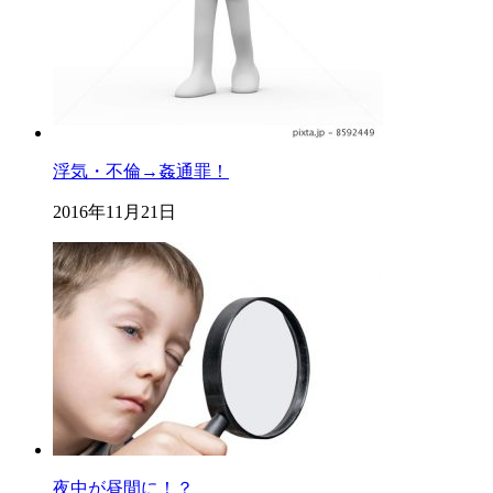
浮気・不倫→姦通罪！
2016年11月21日
夜中が昼間に！？