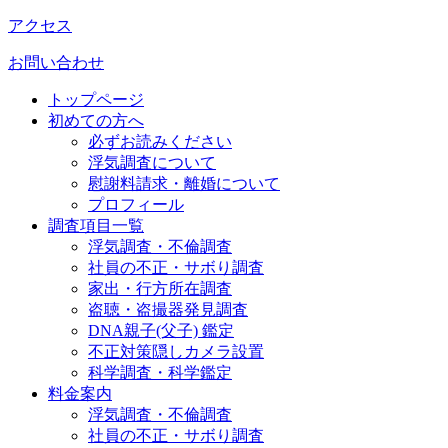
アクセス
お問い合わせ
トップページ
初めての方へ
必ずお読みください
浮気調査について
慰謝料請求・離婚について
プロフィール
調査項目一覧
浮気調査・不倫調査
社員の不正・サボり調査
家出・行方所在調査
盗聴・盗撮器発見調査
DNA親子(父子) 鑑定
不正対策隠しカメラ設置
科学調査・科学鑑定
料金案内
浮気調査・不倫調査
社員の不正・サボり調査