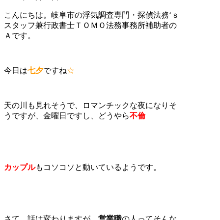
こんにちは。岐阜市の浮気調査専門・探偵法務‘ｓ
スタッフ兼行政書士ＴＯＭＯ法務事務所補助者の
Ａです。
今日は
七夕
ですね
☆
天の川も見れそうで、ロマンチックな夜になりそ
うですが、金曜日ですし、どうやら
不倫
カップル
もコソコソと動いているようです。
さて、話は変わりますが、
営業職
の人ってそんな