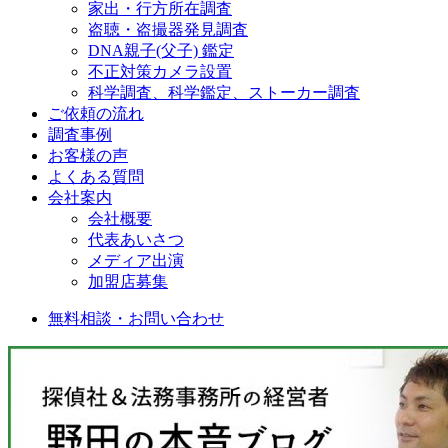
家出・行方所在調査
盗聴・盗撮器発見調査
DNA親子(父子) 鑑定
不正対策カメラ設置
科学調査、科学鑑定、ストーカー調査
ご依頼の流れ
調査事例
お客様の声
よくある質問
会社案内
会社概要
代表あいさつ
メディア出演
加盟店募集
無料相談・お問い合わせ