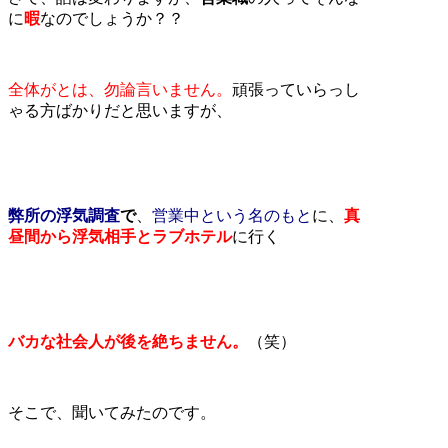
に
暇
なのでしょうか？？
全体がとは、勿論言いません。
頑張っていらっし
ゃる方ばかりだと思いますが、
弊所の浮気調査
で
、
営業中という名のもと
に、
真
昼間から浮気相手とラブホテル
に行く
バカな社会人が後を絶ちません。
（笑）
そこで、聞いてみたのです。