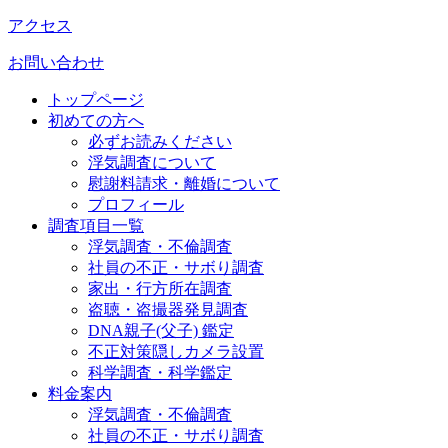
アクセス
お問い合わせ
トップページ
初めての方へ
必ずお読みください
浮気調査について
慰謝料請求・離婚について
プロフィール
調査項目一覧
浮気調査・不倫調査
社員の不正・サボり調査
家出・行方所在調査
盗聴・盗撮器発見調査
DNA親子(父子) 鑑定
不正対策隠しカメラ設置
科学調査・科学鑑定
料金案内
浮気調査・不倫調査
社員の不正・サボり調査