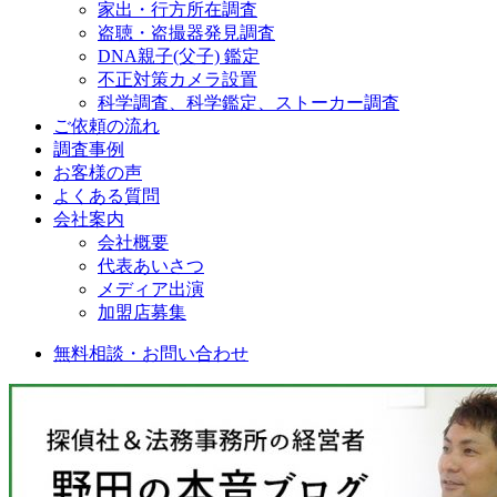
家出・行方所在調査
盗聴・盗撮器発見調査
DNA親子(父子) 鑑定
不正対策カメラ設置
科学調査、科学鑑定、ストーカー調査
ご依頼の流れ
調査事例
お客様の声
よくある質問
会社案内
会社概要
代表あいさつ
メディア出演
加盟店募集
無料相談・お問い合わせ