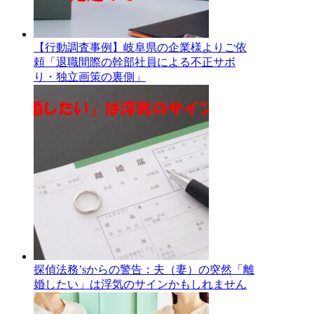
【行動調査事例】岐阜県の企業様よりご依
頼「退職間際の幹部社員による不正サボ
り・独立画策の裏側」
探偵法務’sからの警告：夫（妻）の突然「離
婚したい」は浮気のサインかもしれません