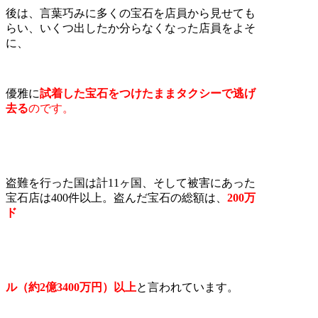
後は、言葉巧みに多くの宝石を店員から見せても
らい、いくつ出したか分らなくなった店員をよそ
に、
優雅に
試着した宝石をつけたままタクシーで逃げ
去る
のです。
盗難を行った国は計11ヶ国、そして被害にあった
宝石店は400件以上。盗んだ宝石の総額は、
200
万
ド
ル（約
2
億
3400
万円）以上
と言われています。