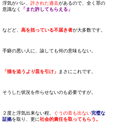
浮気がバレ、
許された過去
があるので、全く罪の
意識なく
「また許してもらえる」
などど、
高を括っている不届き者
が大多数です。
手癖の悪い人に、諭しても何の意味もない。
「猫を追う
より
皿を引け」
まさにこれです。
そうした状況を作らせないのも必要ですが。
２度と浮気出来ない程、
ぐうの音も出ない
完璧な
証拠
を取り、更に
社会的責任を取ってもらう。