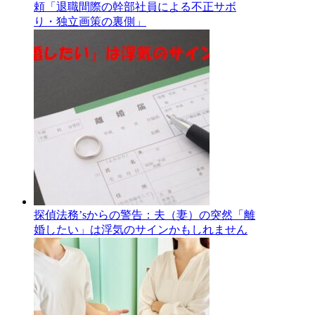
頼「退職間際の幹部社員による不正サボ
り・独立画策の裏側」
探偵法務’sからの警告：夫（妻）の突然「離
婚したい」は浮気のサインかもしれません