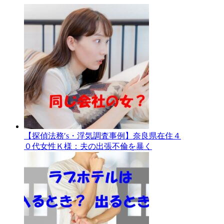
【探偵法務′s・浮気調査事例】奈良県在住４
０代女性Ｋ様：夫の出張不倫を暴く