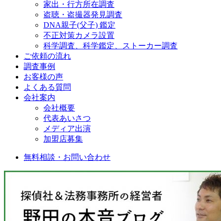
家出・行方所在調査
盗聴・盗撮器発見調査
DNA親子(父子) 鑑定
不正対策カメラ設置
科学調査、科学鑑定、ストーカー調査
ご依頼の流れ
調査事例
お客様の声
よくある質問
会社案内
会社概要
代表あいさつ
メディア出演
加盟店募集
無料相談・お問い合わせ