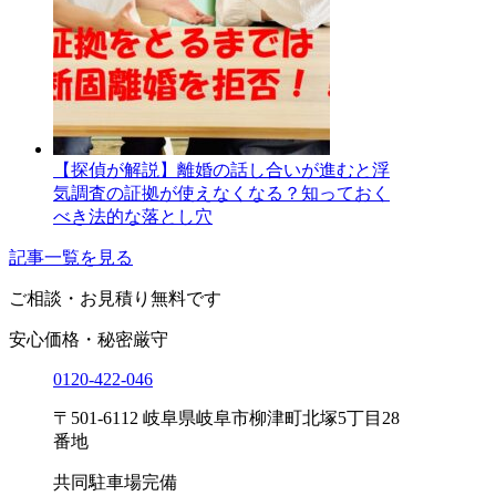
【探偵が解説】離婚の話し合いが進むと浮
気調査の証拠が使えなくなる？知っておく
べき法的な落とし穴
記事一覧を見る
ご相談・お見積り
無料です
安心価格・秘密厳守
0120-
422
-
046
〒501-6112 岐阜県岐阜市柳津町北塚5丁目28
番地
共同駐車場完備