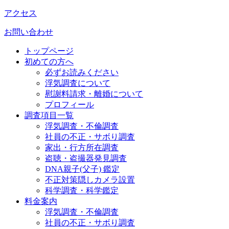
アクセス
お問い合わせ
トップページ
初めての方へ
必ずお読みください
浮気調査について
慰謝料請求・離婚について
プロフィール
調査項目一覧
浮気調査・不倫調査
社員の不正・サボり調査
家出・行方所在調査
盗聴・盗撮器発見調査
DNA親子(父子) 鑑定
不正対策隠しカメラ設置
科学調査・科学鑑定
料金案内
浮気調査・不倫調査
社員の不正・サボり調査