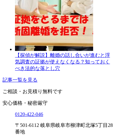
【探偵が解説】離婚の話し合いが進むと浮
気調査の証拠が使えなくなる？知っておく
べき法的な落とし穴
記事一覧を見る
ご相談・お見積り
無料です
安心価格・秘密厳守
0120-
422
-
046
〒501-6112 岐阜県岐阜市柳津町北塚5丁目28
番地