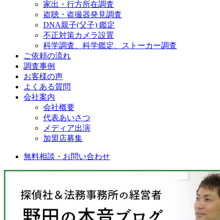
家出・行方所在調査
盗聴・盗撮器発見調査
DNA親子(父子) 鑑定
不正対策カメラ設置
科学調査、科学鑑定、ストーカー調査
ご依頼の流れ
調査事例
お客様の声
よくある質問
会社案内
会社概要
代表あいさつ
メディア出演
加盟店募集
無料相談・お問い合わせ