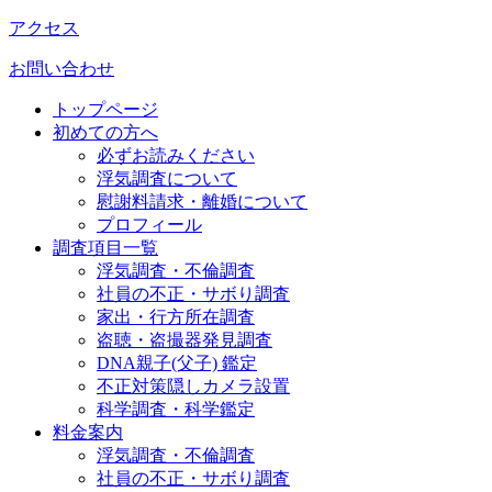
アクセス
お問い合わせ
トップページ
初めての方へ
必ずお読みください
浮気調査について
慰謝料請求・離婚について
プロフィール
調査項目一覧
浮気調査・不倫調査
社員の不正・サボり調査
家出・行方所在調査
盗聴・盗撮器発見調査
DNA親子(父子) 鑑定
不正対策隠しカメラ設置
科学調査・科学鑑定
料金案内
浮気調査・不倫調査
社員の不正・サボり調査