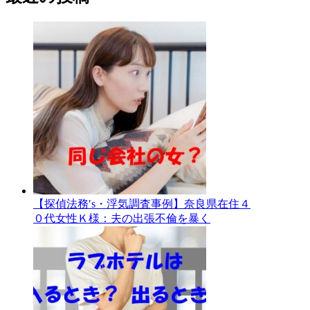
【探偵法務′s・浮気調査事例】奈良県在住４
０代女性Ｋ様：夫の出張不倫を暴く