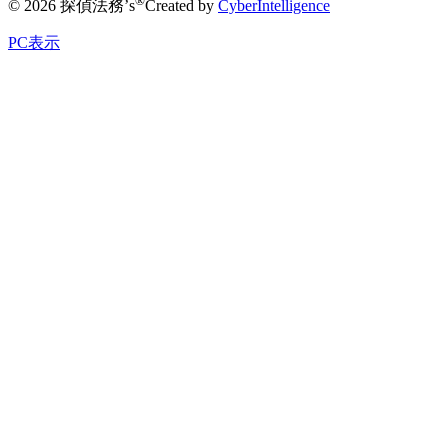
®
© 2026 探偵法務’s
Created by
CyberIntelligence
PC表示