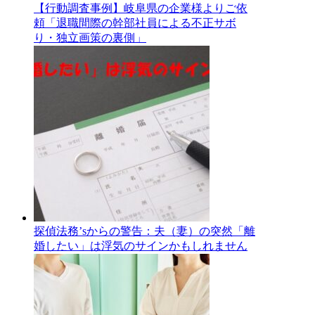
【行動調査事例】岐阜県の企業様よりご依
頼「退職間際の幹部社員による不正サボ
り・独立画策の裏側」
探偵法務’sからの警告：夫（妻）の突然「離
婚したい」は浮気のサインかもしれません