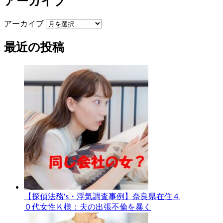
アーカイブ
アーカイブ
最近の投稿
【探偵法務′s・浮気調査事例】奈良県在住４
０代女性Ｋ様：夫の出張不倫を暴く