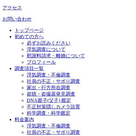
アクセス
お問い合わせ
トップページ
初めての方へ
必ずお読みください
浮気調査について
慰謝料請求・離婚について
プロフィール
調査項目一覧
浮気調査・不倫調査
社員の不正・サボり調査
家出・行方所在調査
盗聴・盗撮器発見調査
DNA親子(父子) 鑑定
不正対策隠しカメラ設置
科学調査・科学鑑定
料金案内
浮気調査・不倫調査
社員の不正・サボり調査