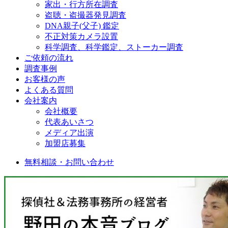
家出・行方所在調査
盗聴・盗撮器発見調査
DNA親子(父子) 鑑定
不正対策カメラ設置
科学調査、科学鑑定、ストーカー調査
ご依頼の流れ
調査事例
お客様の声
よくある質問
会社案内
会社概要
代表あいさつ
メディア出演
加盟店募集
無料相談・お問い合わせ