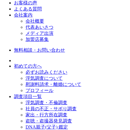
お客様の声
よくある質問
会社案内
会社概要
代表あいさつ
メディア出演
加盟店募集
無料相談・お問い合わせ
初めての方へ
必ずお読みください
浮気調査について
慰謝料請求・離婚について
プロフィール
調査項目一覧
浮気調査・不倫調査
社員の不正・サボり調査
家出・行方所在調査
盗聴・盗撮器発見調査
DNA親子(父子) 鑑定