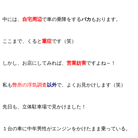
中には、
自宅周辺
で車の乗降をする
バカ
もおります。
ここまで、くると
重症
です（笑）
しかし、お店にしてみれば、
営業妨害
ですよね～！
私も
弊所の浮気調査
以外
で、よくお見かけします（笑）
先日も、立体駐車場で見かけました！
１台の車に中年男性がエンジンをかけたまま乗っている。