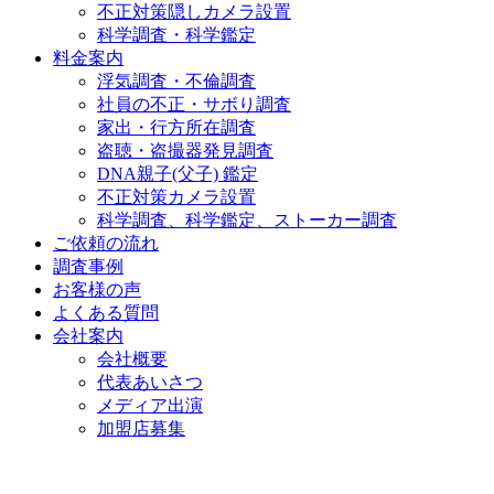
不正対策隠しカメラ設置
科学調査・科学鑑定
料金案内
浮気調査・不倫調査
社員の不正・サボり調査
家出・行方所在調査
盗聴・盗撮器発見調査
DNA親子(父子) 鑑定
不正対策カメラ設置
科学調査、科学鑑定、ストーカー調査
ご依頼の流れ
調査事例
お客様の声
よくある質問
会社案内
会社概要
代表あいさつ
メディア出演
加盟店募集